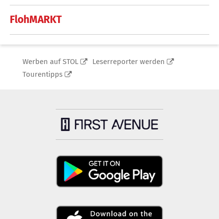
FlohMARKT
Werben auf STOL
Leserreporter werden
Tourentipps