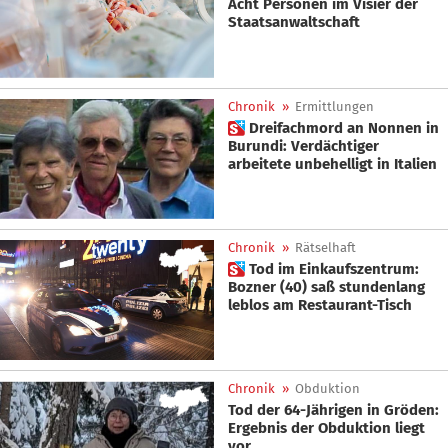
Acht Personen im Visier der
Staatsanwaltschaft
Chronik
»
Ermittlungen
 Dreifachmord an Nonnen in
Burundi: Verdächtiger
arbeitete unbehelligt in Italien
Chronik
»
Rätselhaft
 Tod im Einkaufszentrum:
Bozner (40) saß stundenlang
leblos am Restaurant-Tisch
Chronik
»
Obduktion
Tod der 64-Jährigen in Gröden:
Ergebnis der Obduktion liegt
vor