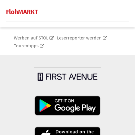
FlohMARKT
Werben auf STOL
Leserreporter werden
Tourentipps