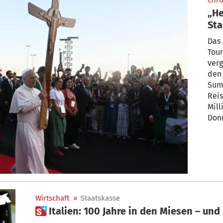
Chro
„He
Sta
Das
Tou
ver
den
Sum
Reis
Mill
Donn
ital
Dopp
fast
Mill
Wirtschaft
»
Staatskasse
 Italien: 100 Jahre in den Miesen – un