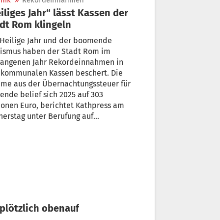
nik
»
Rekordeinnahmen
iliges Jahr“ lässt Kassen der
dt Rom klingeln
 Heilige Jahr und der boomende
rismus haben der Stadt Rom im
gangenen Jahr Rekordeinnahmen in
 kommunalen Kassen beschert. Die
me aus der Übernachtungssteuer für
ende belief sich 2025 auf 303
ionen Euro, berichtet Kathpress am
erstag unter Berufung auf
ienische Medien. Das ist mehr als das
elte von Mailand (123 Millionen) und
 das Vierfache von Florenz (82
ionen).
d plötzlich obenauf