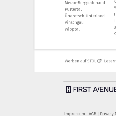
K
Meran-Burggrafenamt
M
Pustertal
T
Überetsch-Unterland
L
Vinschgau
B
Wipptal
K
Werben auf STOL
Leser
Impressum
|
AGB
|
Privacy 