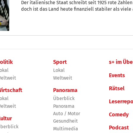
Der italienische Staat schreibt seit 1925 rote Zahlen
doch ist das Land heute finanziell stabiler als viel
olitik
Sport
s+ im Übe
okal
Lokal
Events
eltweit
Weltweit
Rätsel
irtschaft
Panorama
okal
Überblick
Leserrepo
eltweit
Panorama
Auto / Motor
Comedy
ultur
Gesundheit
berblick
Podcast
Multimedia