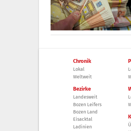
Chronik
P
Lokal
L
Weltweit
W
Bezirke
W
Landesweit
L
Bozen Leifers
W
Bozen Land
K
Eisacktal
Ü
Ladinien