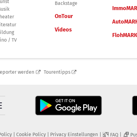
unst
Backstage
ImmoMAR
usik
OnTour
heater
AutoMAR
iteratur
Videos
ildung
FlohMAR
ino / TV
reporter werden
Tourentipps
Policy
|
Cookie Policy
|
Privacy Einstellungen
|
|
FAQ
Pu
2