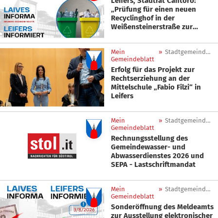
Leifers, Stadtrat Cantoro:
„Prüfung für einen neuen
Recyclinghof in der
Weißensteinerstraße zur
Verbesserung des Ortsbildes
im Zentrum“
Mein
»
Stadtgemeinde Leifers
Gemeindeblatt
Erfolg für das Projekt zur
Rechtserziehung an der
Mittelschule „Fabio Filzi“ in
Leifers
Mein
»
Stadtgemeinde Leifers
Gemeindeblatt
Rechnungsstellung des
Gemeindewasser- und
Abwasserdienstes 2026 und
SEPA - Lastschriftmandat
Mein
»
Stadtgemeinde Leifers
Gemeindeblatt
Sonderöffnung des Meldeamts
zur Ausstellung elektronischer