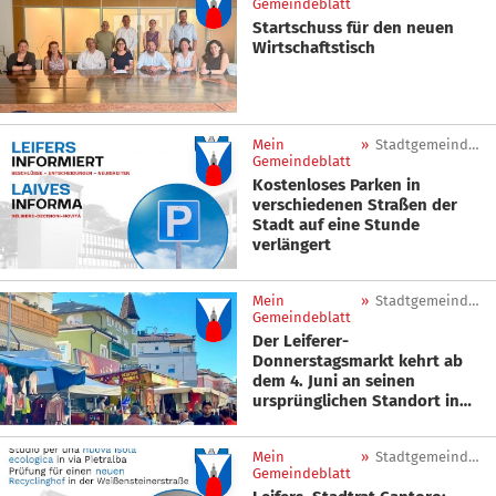
Gemeindeblatt
Startschuss für den neuen
Wirtschaftstisch
Mein
»
Stadtgemeinde Leifers
Gemeindeblatt
Kostenloses Parken in
verschiedenen Straßen der
Stadt auf eine Stunde
verlängert
Mein
»
Stadtgemeinde Leifers
Gemeindeblatt
Der Leiferer-
Donnerstagsmarkt kehrt ab
dem 4. Juni an seinen
ursprünglichen Standort in
der Via Pietralba zurück.
Mein
»
Stadtgemeinde Leifers
Gemeindeblatt