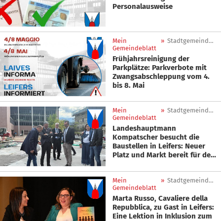
Personalausweise
Mein
»
Stadtgemeinde Leifers
Gemeindeblatt
Frühjahrsreinigung der
Parkplätze: Parkverbote mit
Zwangsabschleppung vom 4.
bis 8. Mai
Mein
»
Stadtgemeinde Leifers
Gemeindeblatt
Landeshauptmann
Kompatscher besucht die
Baustellen in Leifers: Neuer
Platz und Markt bereit für den
Sommer
Mein
»
Stadtgemeinde Leifers
Gemeindeblatt
Marta Russo, Cavaliere della
Repubblica, zu Gast in Leifers:
Eine Lektion in Inklusion zum