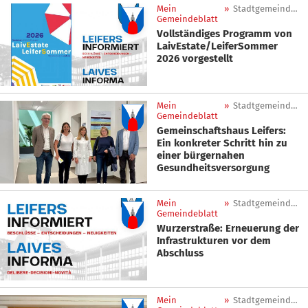
Mein
»
Stadtgemeinde Leifers
Gemeindeblatt
Vollständiges Programm von
LaivEstate/LeiferSommer
2026 vorgestellt
Mein
»
Stadtgemeinde Leifers
Gemeindeblatt
Gemeinschaftshaus Leifers:
Ein konkreter Schritt hin zu
einer bürgernahen
Gesundheitsversorgung
Mein
»
Stadtgemeinde Leifers
Gemeindeblatt
Wurzerstraße: Erneuerung der
Infrastrukturen vor dem
Abschluss
Mein
»
Stadtgemeinde Leifers