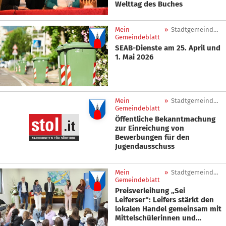
Welttag des Buches
Mein
»
Stadtgemeinde Leifers
Gemeindeblatt
SEAB-Dienste am 25. April und
1. Mai 2026
Mein
»
Stadtgemeinde Leifers
Gemeindeblatt
Öffentliche Bekanntmachung
zur Einreichung von
Bewerbungen für den
Jugendausschuss
Mein
»
Stadtgemeinde Leifers
Gemeindeblatt
Preisverleihung „Sei
Leiferser“: Leifers stärkt den
lokalen Handel gemeinsam mit
Mittelschülerinnen und