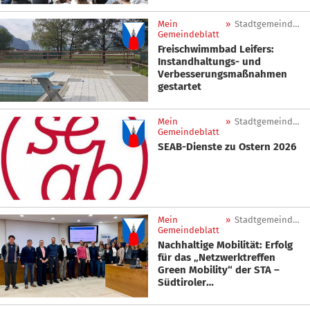
Mittelschülern
Mein
»
Stadtgemeinde Leifers
Gemeindeblatt
Freischwimmbad Leifers:
Instandhaltungs- und
Verbesserungsmaßnahmen
gestartet
Mein
»
Stadtgemeinde Leifers
Gemeindeblatt
SEAB-Dienste zu Ostern 2026
Mein
»
Stadtgemeinde Leifers
Gemeindeblatt
Nachhaltige Mobilität: Erfolg
für das „Netzwerktreffen
Green Mobility“ der STA –
Südtiroler
Transportstrukturen