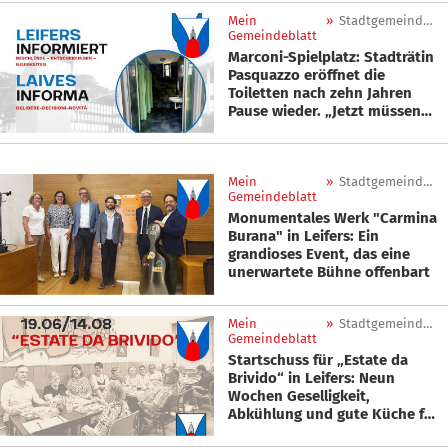
Mein
»
Stadtgemeinde Leifers
Gemeindeblatt
Marconi-Spielplatz: Stadträtin
Pasquazzo eröffnet die
Toiletten nach zehn Jahren
Pause wieder. „Jetzt müssen
wir diesen Dienst gemeinsam
schützen.“
Mein
»
Stadtgemeinde Leifers
Gemeindeblatt
Monumentales Werk "Carmina
Burana" in Leifers: Ein
grandioses Event, das eine
unerwartete Bühne offenbart
Mein
»
Stadtgemeinde Leifers
Gemeindeblatt
Startschuss für „Estate da
Brivido“ in Leifers: Neun
Wochen Geselligkeit,
Abkühlung und gute Küche für
Seniorinnen und Senioren im