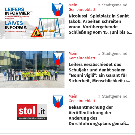
Don-Bosco-Zentrum
Mein
»
Stadtgemeinde Leifers
Gemeindeblatt
Nicolussi- Spielplatz in Sankt
Jakob: Arbeiten schreiten
voran. Vorübergehende
Schließung vom 15. Juni bis 6.
Juli zur Gewährleistung der
Sicherheit
Mein
»
Stadtgemeinde Leifers
Gemeindeblatt
Leifers verabschiedet das
Schuljahr und dankt seinen
“Nonni vigili”: Ein Garant für
Sicherheit, Menschlichkeit und
Erziehung in der Gemeinschaft
Mein
»
Stadtgemeinde Leifers
Gemeindeblatt
Bekanntmachung der
Veröffentlichung der
Änderung des
Durchführungsplans gemäß
Art. 60 Abs. 2 der LG. 9/2018