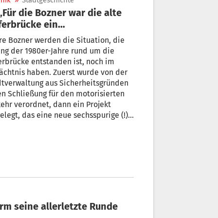
nik
»
Stadtgeschichte
ferbrücke ein
zensanliegen“
re Bozner werden die Situation, die
ng der 1980er-Jahre rund um die
erbrücke entstanden ist, noch im
chtnis haben. Zuerst wurde von der
dtverwaltung aus Sicherheitsgründen
n Schließung für den motorisierten
ehr verordnet, dann ein Projekt
elegt, das eine neue sechsspurige (!)
ke vorsah, bevor das „Komitee zur
ung der Talferbrücke“ auf den Plan
, um den Abriss der im Jahr 1900
chteten Brücke zu verhindern.