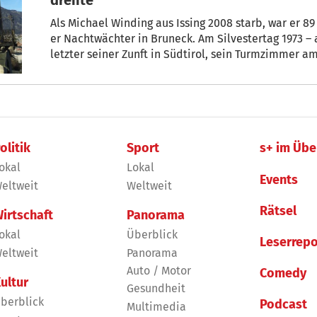
Als Michael Winding aus Issing 2008 starb, war er 89 Jahre alt. 16 seiner Lebensjahre war
er Nachtwächter in Bruneck. Am Silvestertag 1973 – a
letzter seiner Zunft in Südtirol, sein Turmzimmer a
olitik
Sport
s+ im Übe
okal
Lokal
Events
eltweit
Weltweit
Rätsel
irtschaft
Panorama
okal
Überblick
Leserrepo
eltweit
Panorama
Auto / Motor
Comedy
ultur
Gesundheit
berblick
Podcast
Multimedia