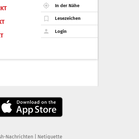
In der Nähe
KT
Lesezeichen
KT
Login
KT
|
sh-Nachrichten
Netiquette