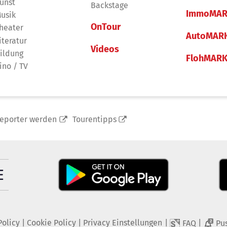
unst
Backstage
ImmoMAR
usik
OnTour
heater
AutoMAR
iteratur
Videos
ildung
FlohMAR
ino / TV
reporter werden
Tourentipps
Policy
|
Cookie Policy
|
Privacy Einstellungen
|
|
FAQ
Pu
2