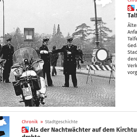
Chro
 „Für die Bozner war die alte
Tal
Her
Älte
Anfa
Talf
Gedä
Sta
dere
Verk
vorg
Brüc
Rett
trat
erri
Chronik
»
Stadtgeschichte
 Als der Nachtwächter auf dem Kirchturm seine allerletzte Runde
drehte