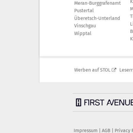
K
Meran-Burggrafenamt
M
Pustertal
T
Überetsch-Unterland
L
Vinschgau
B
Wipptal
K
Werben auf STOL
Leser
Impressum
|
AGB
|
Privacy 