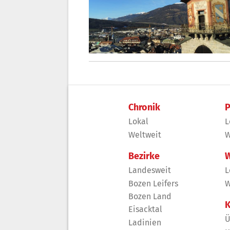
Chronik
P
Lokal
L
Weltweit
W
Bezirke
W
Landesweit
L
Bozen Leifers
W
Bozen Land
K
Eisacktal
Ü
Ladinien