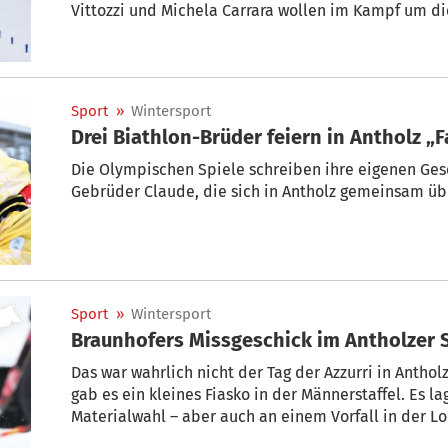
Vittozzi und Michela Carrara wollen im Kampf um d
dem SportNews-Liveticker verpassen Sie garantiert 
Sport
»
Wintersport
Drei Biathlon-Brüder feiern in Antholz „
Die Olympischen Spiele schreiben ihre eigenen Gesc
Gebrüder Claude, die sich in Antholz gemeinsam üb
Sport
»
Wintersport
Braunhofers Missgeschick im Antholzer 
Das war wahrlich nicht der Tag der Azzurri in Anthol
gab es ein kleines Fiasko in der Männerstaffel. Es la
Materialwahl – aber auch an einem Vorfall in der Lo
verriet.