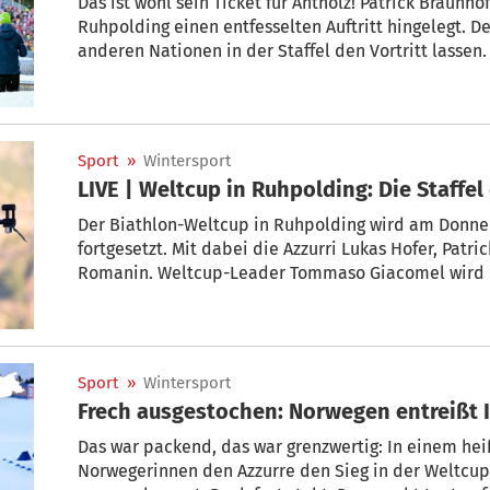
Das ist wohl sein Ticket für Antholz! Patrick Braunh
Ruhpolding einen entfesselten Auftritt hingelegt. 
anderen Nationen in der Staffel den Vortritt lassen.
Sport
»
Wintersport
LIVE | Weltcup in Ruhpolding: Die Staffe
Der Biathlon-Weltcup in Ruhpolding wird am Donner
fortgesetzt. Mit dabei die Azzurri Lukas Hofer, Patri
Romanin. Weltcup-Leader Tommaso Giacomel wird da
dennoch ins vordere Feld oder haben die großen Fa
Co. klar die Nase vorn? Hier in unserer Live-Übersich
Sport
»
Wintersport
Frech ausgestochen: Norwegen entreißt I
Das war packend, das war grenzwertig: In einem hei
Norwegerinnen den Azzurre den Sieg in der Weltcup