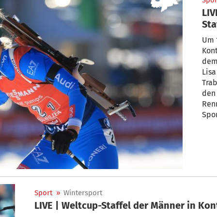
Spor
LIV
Sta
Um 1
Kont
dem 
Lisa
Tra
den 
Renn
Spor
dem
Sport
»
Wintersport
LIVE | Weltcup-Staffel der Männer in Kon