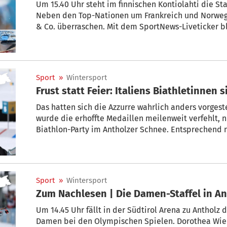
Um 15.40 Uhr steht im finnischen Kontiolahti die S
Neben den Top-Nationen um Frankreich und Norwege
& Co. überraschen. Mit dem SportNews-Liveticker b
Sport
»
Wintersport
Frust statt Feier: Italiens Biathletinnen 
Das hatten sich die Azzurre wahrlich anders vorgeste
wurde die erhoffte Medaillen meilenweit verfehlt, 
Biathlon-Party im Antholzer Schnee. Entsprechend 
Dorothea Wierer & Co.
Sport
»
Wintersport
Zum Nachlesen | Die Damen-Staffel in An
Um 14.45 Uhr fällt in der Südtirol Arena zu Antholz d
Damen bei den Olympischen Spielen. Dorothea Wier