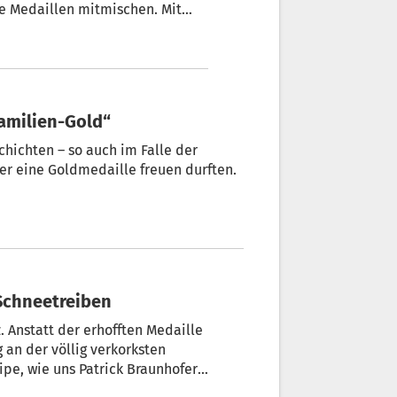
ie Medaillen mitmischen. Mit
nichts.
Familien-Gold“
hichten – so auch im Falle der
er eine Goldmedaille freuen durften.
Schneetreiben
z. Anstatt der erhofften Medaille
g an der völlig verkorksten
ipe, wie uns Patrick Braunhofer