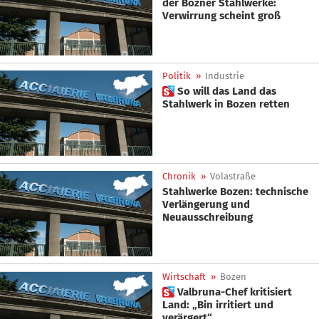
der Bozner Stahlwerke:
Verwirrung scheint groß
Politik
»
Industrie
 So will das Land das
Stahlwerk in Bozen retten
Chronik
»
Volastraße
Stahlwerke Bozen: technische
Verlängerung und
Neuausschreibung
Wirtschaft
»
Bozen
 Valbruna-Chef kritisiert
Land: „Bin irritiert und
verärgert“