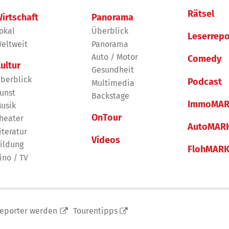
Rätsel
irtschaft
Panorama
okal
Überblick
Leserrepo
eltweit
Panorama
Auto / Motor
Comedy
ultur
Gesundheit
berblick
Podcast
Multimedia
unst
Backstage
ImmoMAR
usik
OnTour
heater
AutoMAR
iteratur
Videos
ildung
FlohMAR
ino / TV
reporter werden
Tourentipps