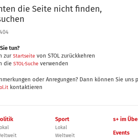
ten die Seite nicht finden,
 suchen
 404
Sie tun?
n zur
von STOL zurückkehren
Startseite
n die
verwenden
STOL-Suche
nmerkungen oder Anregungen? Dann können Sie uns p
kontaktieren
l.it
olitik
Sport
s+ im Übe
okal
Lokal
Events
eltweit
Weltweit