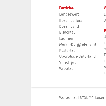
Bezirke
W
Landesweit
L
Bozen Leifers
W
Bozen Land
K
Eisacktal
Ü
Ladinien
K
Meran-Burggrafenamt
M
Pustertal
T
Überetsch-Unterland
L
Vinschgau
B
Wipptal
K
Werben auf STOL
Leser