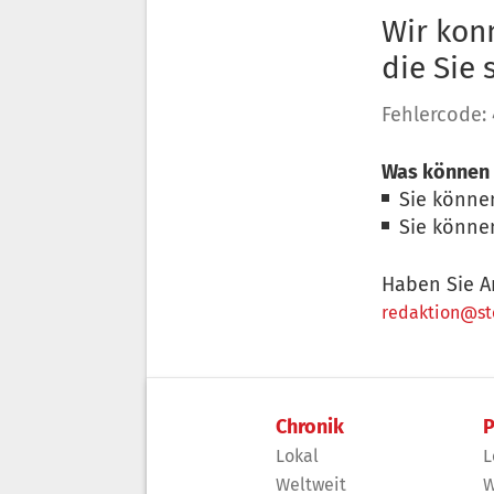
Wir konn
die Sie
Fehlercode:
Was können 
Sie könne
Sie könne
Haben Sie A
redaktion@sto
Chronik
P
Lokal
L
Weltweit
W