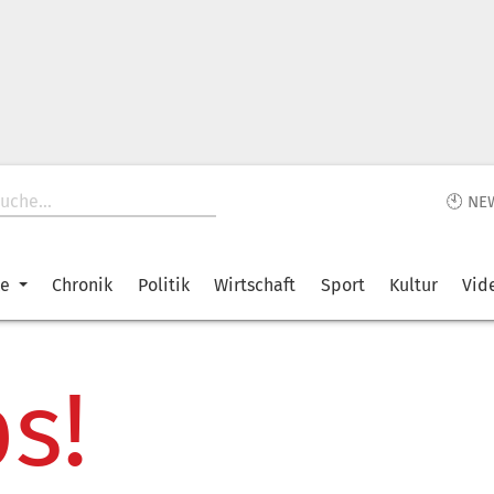
🕙 NE
ke
Chronik
Politik
Wirtschaft
Sport
Kultur
Vid
s!