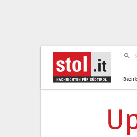
Bezir
Up