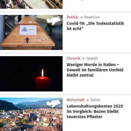
Politik
»
Reaktion
Covid-19: „Die Todesstatistik
ist echt“
Chronik
»
Gewalt
Weniger Morde in Italien –
Gewalt im familiären Umfeld
bleibt zentral
Wirtschaft
»
Daten
Lebenshaltungskosten 2025
im Vergleich: Bozen bleibt
teuerstes Pflaster