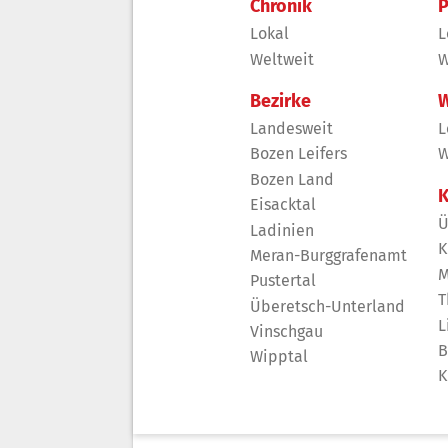
Chronik
P
Lokal
L
Weltweit
W
Bezirke
W
Landesweit
L
Bozen Leifers
W
Bozen Land
K
Eisacktal
Ü
Ladinien
K
Meran-Burggrafenamt
M
Pustertal
T
Überetsch-Unterland
L
Vinschgau
B
Wipptal
K