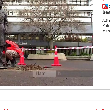
Vide
 Statuen in der ganzen Welt
bes
Als 
Kolo
Men