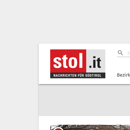
Bezir