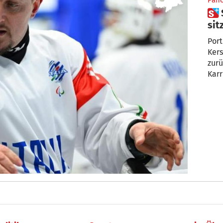
Pan
 Stefan Kerschbaumer – „Still
sit
Port
Kers
zurü
Karr