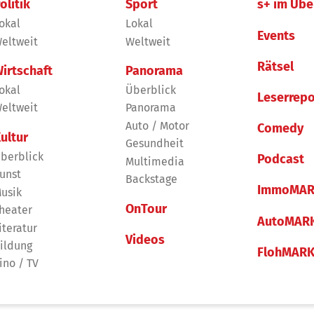
olitik
Sport
s+ im Übe
okal
Lokal
Events
eltweit
Weltweit
Rätsel
irtschaft
Panorama
okal
Überblick
Leserrepo
eltweit
Panorama
Auto / Motor
Comedy
ultur
Gesundheit
berblick
Podcast
Multimedia
unst
Backstage
ImmoMAR
usik
OnTour
heater
AutoMAR
iteratur
Videos
ildung
FlohMAR
ino / TV