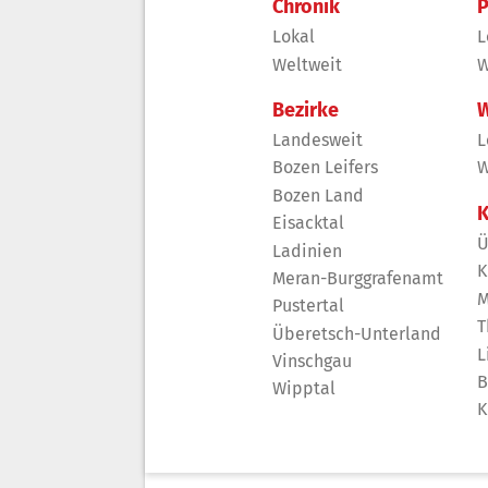
Chronik
P
Lokal
L
Weltweit
W
Bezirke
W
Landesweit
L
Bozen Leifers
W
Bozen Land
K
Eisacktal
Ü
Ladinien
K
Meran-Burggrafenamt
M
Pustertal
T
Überetsch-Unterland
L
Vinschgau
B
Wipptal
K