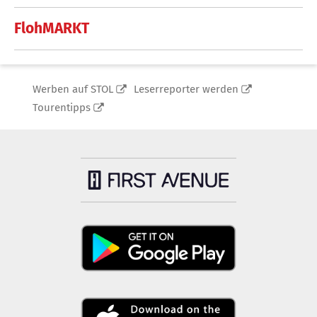
FlohMARKT
Werben auf STOL
Leserreporter werden
Tourentipps