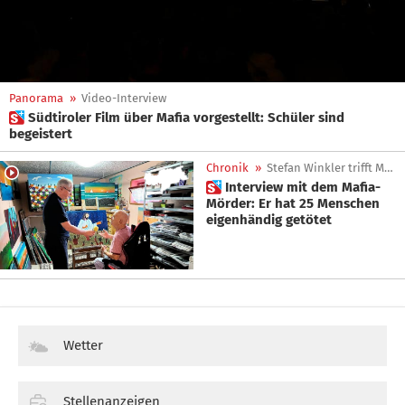
Panorama
»
Video-Interview
 Südtiroler Film über Mafia vorgestellt: Schüler sind
begeistert
Chronik
»
Stefan Winkler trifft Mafioso
 Interview mit dem Mafia-
Mörder: Er hat 25 Menschen
eigenhändig getötet
Wetter
Stellenanzeigen