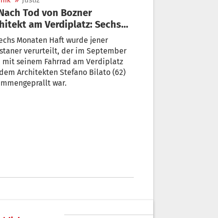
nik
»
Justiz
hitekt am Verdiplatz: Sechs
ate Haft für Pakistaner
echs Monaten Haft wurde jener
staner verurteilt, der im September
 mit seinem Fahrrad am Verdiplatz
dem Architekten Stefano Bilato (62)
ammengeprallt war.