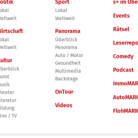
olitik
Sport
s+ im Übe
okal
Lokal
Events
eltweit
Weltweit
Rätsel
irtschaft
Panorama
okal
Überblick
Leserrepo
eltweit
Panorama
Auto / Motor
Comedy
ultur
Gesundheit
berblick
Podcast
Multimedia
unst
Backstage
ImmoMAR
usik
OnTour
heater
AutoMAR
iteratur
Videos
ildung
FlohMAR
ino / TV