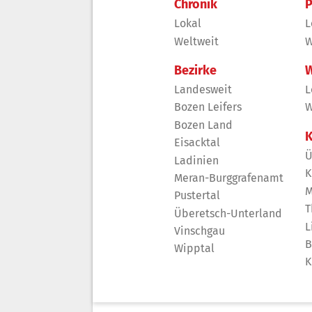
Chronik
P
Lokal
L
Weltweit
W
Bezirke
W
Landesweit
L
Bozen Leifers
W
Bozen Land
K
Eisacktal
Ü
Ladinien
K
Meran-Burggrafenamt
M
Pustertal
T
Überetsch-Unterland
L
Vinschgau
B
Wipptal
K