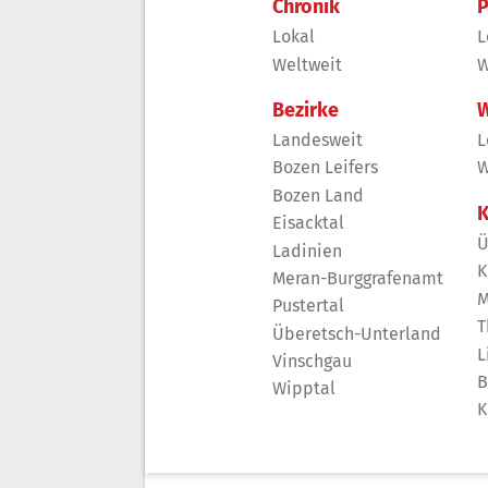
Chronik
P
Lokal
L
Weltweit
W
Bezirke
W
Landesweit
L
Bozen Leifers
W
Bozen Land
K
Eisacktal
Ü
Ladinien
K
Meran-Burggrafenamt
M
Pustertal
T
Überetsch-Unterland
L
Vinschgau
B
Wipptal
K