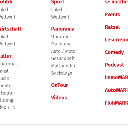
olitik
Sport
s+ im Übe
okal
Lokal
Events
eltweit
Weltweit
Rätsel
irtschaft
Panorama
okal
Überblick
Leserrepo
eltweit
Panorama
Auto / Motor
Comedy
ultur
Gesundheit
berblick
Podcast
Multimedia
unst
Backstage
ImmoMAR
usik
OnTour
heater
AutoMAR
iteratur
Videos
ildung
FlohMAR
ino / TV