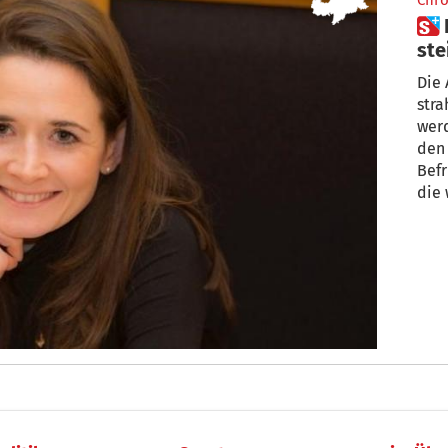
Chro
 Frau erzählt von ihrem
ste
Die 
str
werden
den steinigen Weg einer künstlich
Bef
die 