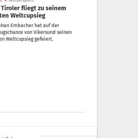
t
»
Wintersport
 Tiroler fliegt zu seinem
ten Weltcupsieg
phan Embacher hat auf der
lugschanze von Vikersund seinen
en Weltcupsieg gefeiert.