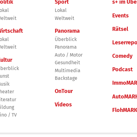
olitik
Sport
s+ im Übe
okal
Lokal
Events
eltweit
Weltweit
Rätsel
irtschaft
Panorama
okal
Überblick
Leserrepo
eltweit
Panorama
Auto / Motor
Comedy
ultur
Gesundheit
berblick
Podcast
Multimedia
unst
Backstage
ImmoMAR
usik
OnTour
heater
AutoMAR
iteratur
Videos
ildung
FlohMAR
ino / TV