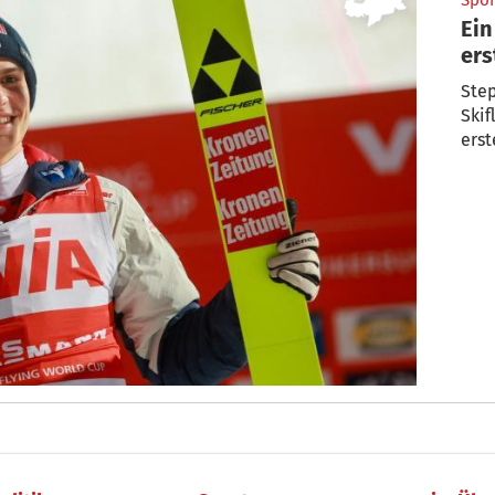
Spor
Ein
ers
Ste
Skif
erst