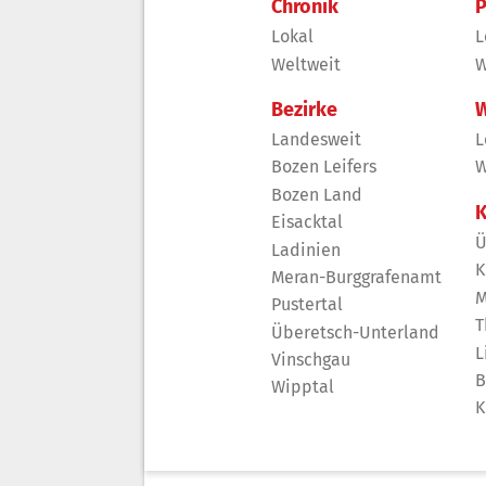
Chronik
P
Lokal
L
Weltweit
W
Bezirke
W
Landesweit
L
Bozen Leifers
W
Bozen Land
K
Eisacktal
Ü
Ladinien
K
Meran-Burggrafenamt
M
Pustertal
T
Überetsch-Unterland
L
Vinschgau
B
Wipptal
K