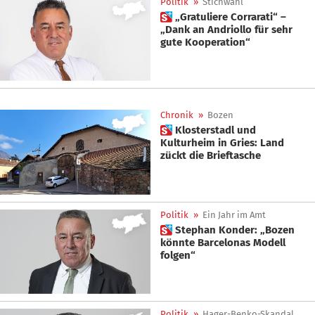
Politik
»
Stichwahl
 „Gratuliere Corrarati“ –
„Dank an Andriollo für sehr
gute Kooperation“
Chronik
»
Bozen
 Klosterstadl und
Kulturheim in Gries: Land
zückt die Brieftasche
Politik
»
Ein Jahr im Amt
 Stephan Konder: „Bozen
könnte Barcelonas Modell
folgen“
Politik
»
Hager-Benko-Skandal