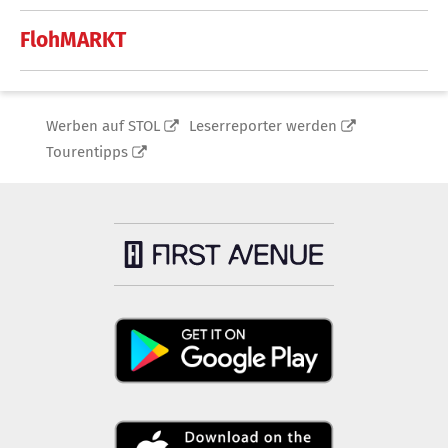
FlohMARKT
Werben auf STOL
Leserreporter werden
Tourentipps