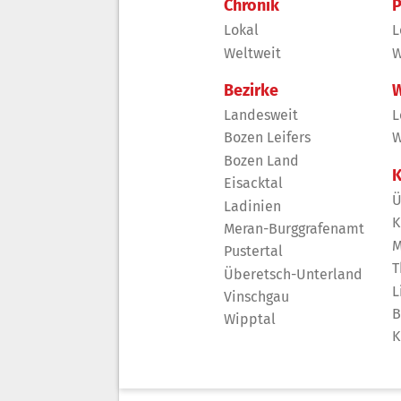
Chronik
P
Lokal
L
Weltweit
W
Bezirke
W
Landesweit
L
Bozen Leifers
W
Bozen Land
K
Eisacktal
Ü
Ladinien
K
Meran-Burggrafenamt
M
Pustertal
T
Überetsch-Unterland
L
Vinschgau
B
Wipptal
K