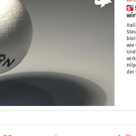
Wirt
 Steuerreform: Zahlen wir
wir
Ital
Steu
blei
wie 
Und 
wirklichen Ent
Hilp
der 
Ant