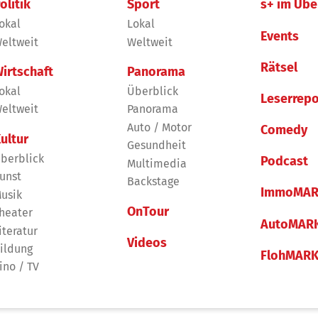
olitik
Sport
s+ im Übe
okal
Lokal
Events
eltweit
Weltweit
Rätsel
irtschaft
Panorama
okal
Überblick
Leserrepo
eltweit
Panorama
Auto / Motor
Comedy
ultur
Gesundheit
berblick
Podcast
Multimedia
unst
Backstage
ImmoMAR
usik
OnTour
heater
AutoMAR
iteratur
Videos
ildung
FlohMAR
ino / TV