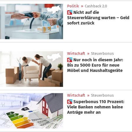
Politik
»
Cashback 2.0
 Nicht auf die
Steuererklärung warten – Geld
sofort zurück
Wirtschaft
»
Steuerbonus
 Nur noch in diesem Jahr:
Bis zu 5000 Euro für neue
Möbel und Haushaltsgeräte
Wirtschaft
»
Steuerbonus
 Superbonus 110 Prozent:
Viele Banken nehmen keine
Anträge mehr an