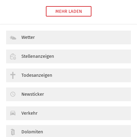
MEHR LADEN
Wetter
Stellenanzeigen
Todesanzeigen
Newsticker
Verkehr
Dolomiten