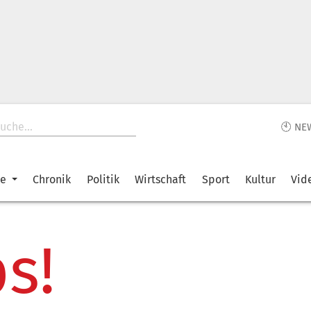
🕙 NE
ke
Chronik
Politik
Wirtschaft
Sport
Kultur
Vid
s!