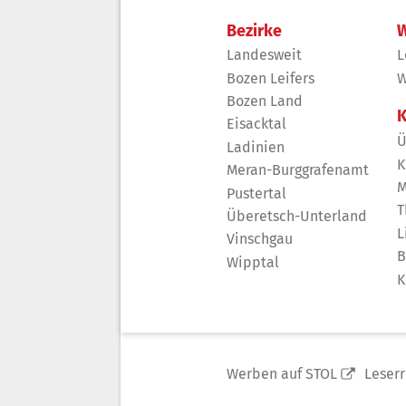
Bezirke
W
Landesweit
L
Bozen Leifers
W
Bozen Land
K
Eisacktal
Ü
Ladinien
K
Meran-Burggrafenamt
M
Pustertal
T
Überetsch-Unterland
L
Vinschgau
B
Wipptal
K
Werben auf STOL
Leser