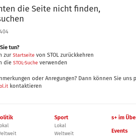
ten die Seite nicht finden,
 suchen
 404
Sie tun?
n zur
von STOL zurückkehren
Startseite
n die
verwenden
STOL-Suche
nmerkungen oder Anregungen? Dann können Sie uns p
kontaktieren
l.it
olitik
Sport
s+ im Übe
okal
Lokal
Events
eltweit
Weltweit