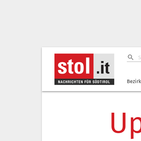
Bezir
Up