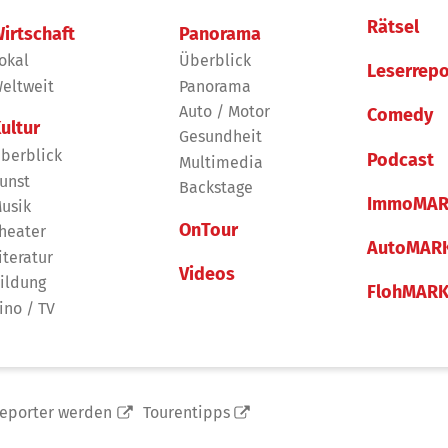
Rätsel
irtschaft
Panorama
okal
Überblick
Leserrepo
eltweit
Panorama
Auto / Motor
Comedy
ultur
Gesundheit
berblick
Podcast
Multimedia
unst
Backstage
ImmoMAR
usik
OnTour
heater
AutoMAR
iteratur
Videos
ildung
FlohMAR
ino / TV
reporter werden
Tourentipps