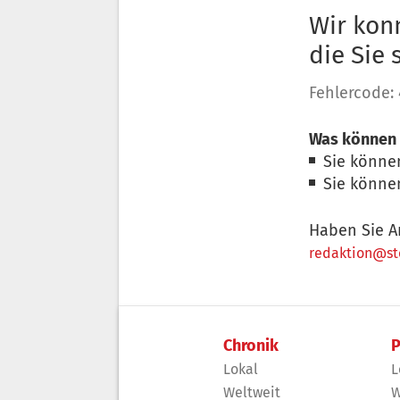
Wir konn
die Sie
Fehlercode:
Was können 
Sie könne
Sie könne
Haben Sie A
redaktion@sto
Chronik
P
Lokal
L
Weltweit
W