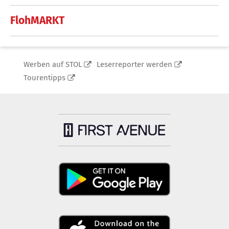
FlohMARKT
Werben auf STOL
Leserreporter werden
Tourentipps