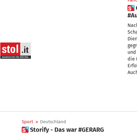
Pan
 Oh Captain My Captain -
#Au
Nac
Sch
Dien
gegr
und
die 
Erfo
Auch
Sport
»
Deutschland
 Storify - Das war #GERARG