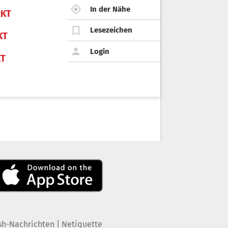
In der Nähe
KT
Lesezeichen
KT
Login
KT
|
sh-Nachrichten
Netiquette