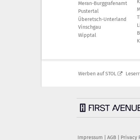
K
Meran-Burggrafenamt
M
Pustertal
T
Überetsch-Unterland
L
Vinschgau
B
Wipptal
K
Werben auf STOL
Leser
Impressum
|
AGB
|
Privacy 