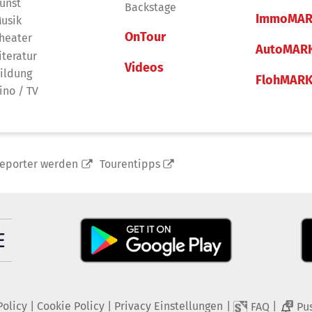
unst
Backstage
ImmoMAR
usik
OnTour
heater
AutoMAR
iteratur
Videos
ildung
FlohMAR
ino / TV
reporter werden
Tourentipps
Policy
|
Cookie Policy
|
Privacy Einstellungen
|
|
FAQ
Pu
2