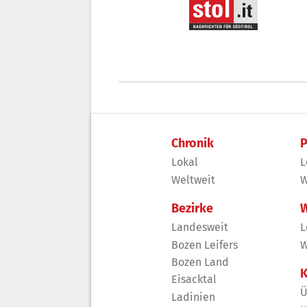
Chronik
P
Lokal
L
Weltweit
W
Bezirke
W
Landesweit
L
Bozen Leifers
W
Bozen Land
K
Eisacktal
Ü
Ladinien