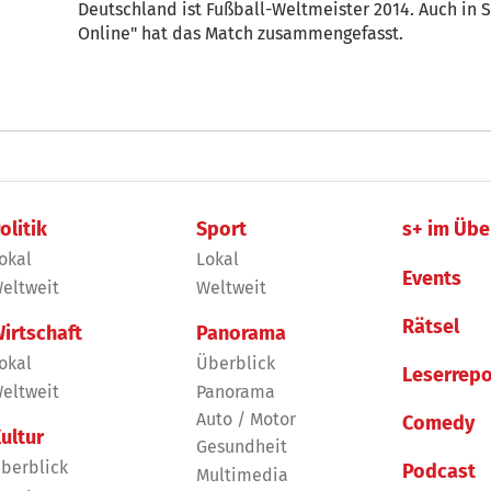
Deutschland ist Fußball-Weltmeister 2014. Auch in Sü
Online" hat das Match zusammengefasst.
olitik
Sport
s+ im Übe
okal
Lokal
Events
eltweit
Weltweit
Rätsel
irtschaft
Panorama
okal
Überblick
Leserrepo
eltweit
Panorama
Auto / Motor
Comedy
ultur
Gesundheit
berblick
Podcast
Multimedia