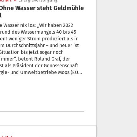
schaft
»
Energieversorgung
l
 Wasser nix los: „Wir haben 2022
grund des Wassermangels 40 bis 45
ent weniger Strom produziert als in
Durchschnittsjahr – und heuer ist
Situation bis jetzt sogar noch
immer“, betont Roland Graf, der
st als Präsident der Genossenschaft
rgie- und Umweltbetriebe Moos (EUM)
ätigt wurde. + von Florian Mair