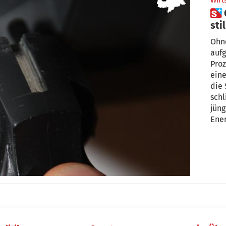
Wirt
 Ohne Wasser steht Geldmühle
stil
Ohne
auf
Proz
einem 
die 
schl
jüng
Ene
best