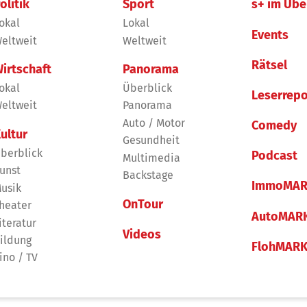
olitik
Sport
s+ im Übe
okal
Lokal
Events
eltweit
Weltweit
Rätsel
irtschaft
Panorama
okal
Überblick
Leserrepo
eltweit
Panorama
Auto / Motor
Comedy
ultur
Gesundheit
berblick
Podcast
Multimedia
unst
Backstage
ImmoMAR
usik
OnTour
heater
AutoMAR
iteratur
Videos
ildung
FlohMAR
ino / TV