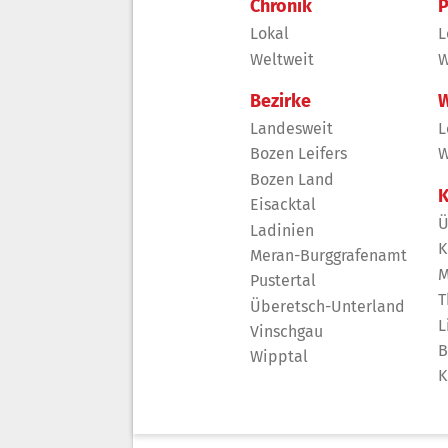
Chronik
P
Lokal
L
Weltweit
W
Bezirke
W
Landesweit
L
Bozen Leifers
W
Bozen Land
K
Eisacktal
Ü
Ladinien
K
Meran-Burggrafenamt
M
Pustertal
T
Überetsch-Unterland
L
Vinschgau
B
Wipptal
K