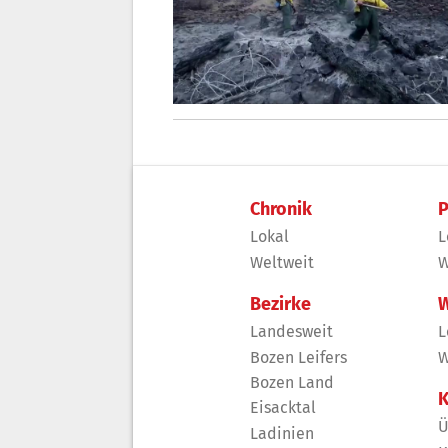
Chronik
P
Lokal
L
Weltweit
W
Bezirke
W
Landesweit
L
Bozen Leifers
W
Bozen Land
K
Eisacktal
Ü
Ladinien