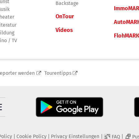
unst
Backstage
ImmoMAR
usik
OnTour
heater
AutoMAR
iteratur
Videos
ildung
FlohMAR
ino / TV
reporter werden
Tourentipps
Policy
|
Cookie Policy
|
Privacy Einstellungen
|
|
FAQ
Pu
2