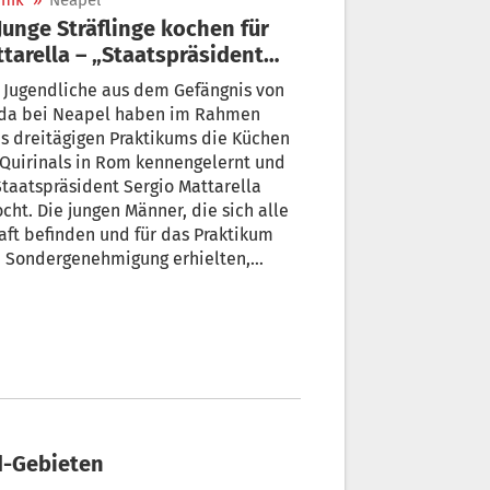
nik
»
Neapel
tarella – „Staatspräsident
 mich gelobt“
 Jugendliche aus dem Gefängnis von
ida bei Neapel haben im Rahmen
s dreitägigen Praktikums die Küchen
Quirinals in Rom kennengelernt und
Staatspräsident Sergio Mattarella
cht. Die jungen Männer, die sich alle
aft befinden und für das Praktikum
e Sondergenehmigung erhielten,
en auf einen Neuanfang.
nd-Gebieten