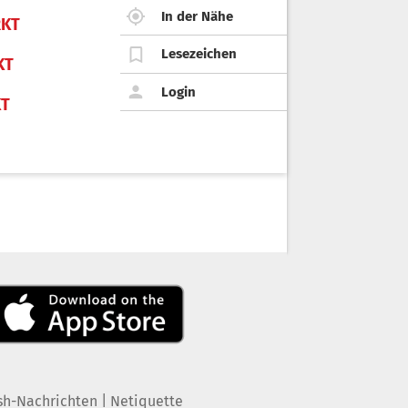
In der Nähe
KT
Lesezeichen
KT
Login
KT
|
sh-Nachrichten
Netiquette