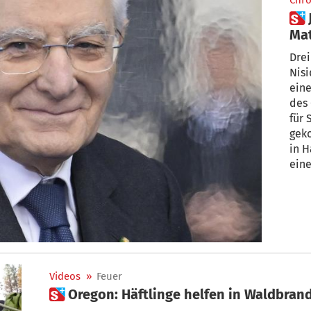
Chro
 Junge Sträflinge kochen für
Mat
hat
Drei
Nis
eine
des 
für 
geko
in H
ein
hoff
Videos
»
Feuer
 Oregon: Häftlinge helfen in Waldbra