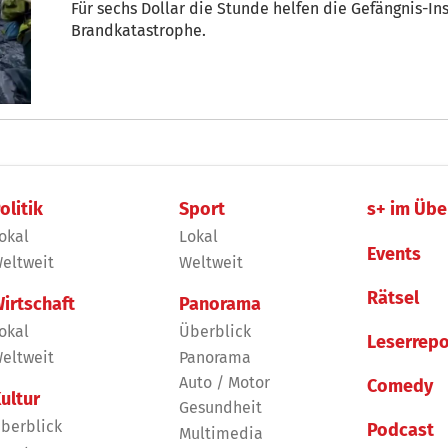
Für sechs Dollar die Stunde helfen die Gefängnis-I
Brandkatastrophe.
olitik
Sport
s+ im Übe
okal
Lokal
Events
eltweit
Weltweit
Rätsel
irtschaft
Panorama
okal
Überblick
Leserrepo
eltweit
Panorama
Auto / Motor
Comedy
ultur
Gesundheit
berblick
Podcast
Multimedia