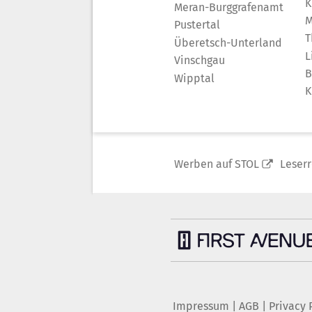
K
Meran-Burggrafenamt
M
Pustertal
T
Überetsch-Unterland
L
Vinschgau
B
Wipptal
K
Werben auf STOL
Leser
Impressum
|
AGB
|
Privacy 