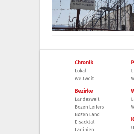
Chronik
P
Lokal
L
Weltweit
W
Bezirke
W
Landesweit
L
Bozen Leifers
W
Bozen Land
K
Eisacktal
Ü
Ladinien