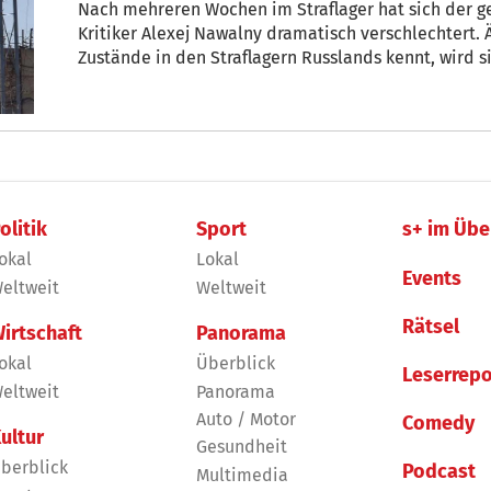
Nach mehreren Wochen im Straflager hat sich der g
Kritiker Alexej Nawalny dramatisch verschlechtert. 
Zustände in den Straflagern Russlands kennt, wird 
wundern. Denn die Anstalten gelten nac
olitik
Sport
s+ im Übe
okal
Lokal
Events
eltweit
Weltweit
Rätsel
irtschaft
Panorama
okal
Überblick
Leserrepo
eltweit
Panorama
Auto / Motor
Comedy
ultur
Gesundheit
berblick
Podcast
Multimedia