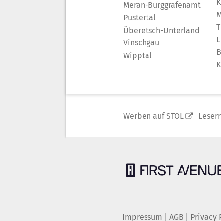
K
Meran-Burggrafenamt
M
Pustertal
T
Überetsch-Unterland
L
Vinschgau
B
Wipptal
K
Werben auf STOL
Leser
Impressum
|
AGB
|
Privacy 