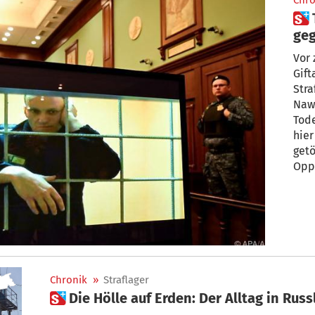
Chro
 Trotz Todesgefahr im Kampf
geg
Vor 
Gift
Stra
Nawa
Tode
hier
getö
Oppo
Inst
käm
Korr
Mau
Chronik
»
Straflager
 Die Hölle auf Erden: Der Alltag in Rus