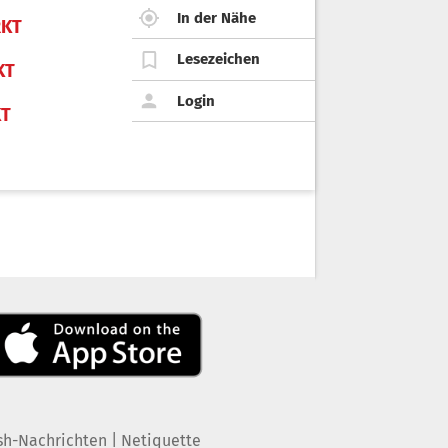
In der Nähe
KT
Lesezeichen
KT
Login
KT
|
sh-Nachrichten
Netiquette