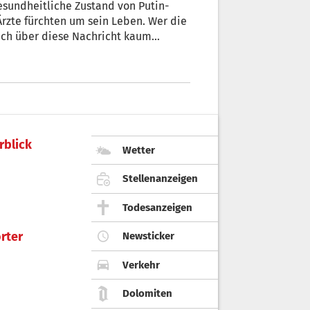
esundheitliche Zustand von Putin-
Ärzte fürchten um sein Leben. Wer die
sich über diese Nachricht kaum
h wie vor als Hölle auf Erden.
rblick
Wetter
Stellenanzeigen
Todesanzeigen
rter
Newsticker
Verkehr
Dolomiten