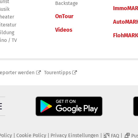
unst
Backstage
ImmoMAR
usik
OnTour
heater
AutoMAR
iteratur
Videos
ildung
FlohMAR
ino / TV
reporter werden
Tourentipps
Policy
|
Cookie Policy
|
Privacy Einstellungen
|
|
FAQ
Pu
2