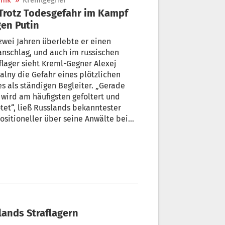
nik
»
Kremlgegner
en Putin
zwei Jahren überlebte er einen
anschlag, und auch im russischen
flager sieht Kreml-Gegner Alexej
lny die Gefahr eines plötzlichen
s als ständigen Begleiter. „Gerade
 wird am häufigsten gefoltert und
tet“, ließ Russlands bekanntester
sitioneller über seine Anwälte bei
agram mitteilen. Vom Straflager aus
pft er gegen Moskaus Machtapparat,
uption und Ukraine-Krieg + Von Ulf
der
slands Straflagern