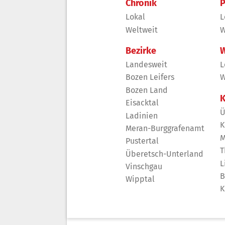
Chronik
P
Lokal
L
Weltweit
W
Bezirke
W
Landesweit
L
Bozen Leifers
W
Bozen Land
K
Eisacktal
Ü
Ladinien
K
Meran-Burggrafenamt
M
Pustertal
T
Überetsch-Unterland
L
Vinschgau
B
Wipptal
K