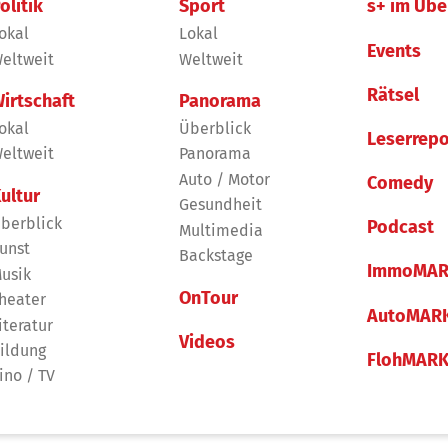
olitik
Sport
s+ im Übe
okal
Lokal
Events
eltweit
Weltweit
Rätsel
irtschaft
Panorama
okal
Überblick
Leserrepo
eltweit
Panorama
Auto / Motor
Comedy
ultur
Gesundheit
berblick
Podcast
Multimedia
unst
Backstage
ImmoMAR
usik
OnTour
heater
AutoMAR
iteratur
Videos
ildung
FlohMAR
ino / TV