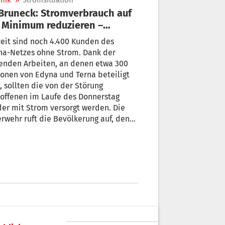
nik
»
Stromsituation
 Minimum reduzieren –
ulen am Freitag zu
eit sind noch 4.400 Kunden des
na-Netzes ohne Strom. Dank der
enden Arbeiten, an denen etwa 300
onen von Edyna und Terna beteiligt
, sollten die von der Störung
offenen im Laufe des Donnerstag
er mit Strom versorgt werden. Die
rwehr ruft die Bevölkerung auf, den
rauch auf das Notwendigste zu
zieren. Schulen und Kindergärten
ben auch am Freitag zu.