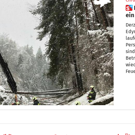
Chro
 Bruneck: Stromverbrauch auf
ein
Sch
Derz
Edy
lauf
Pers
sind
Betr
wied
Feue
Stromverb
redu
blei