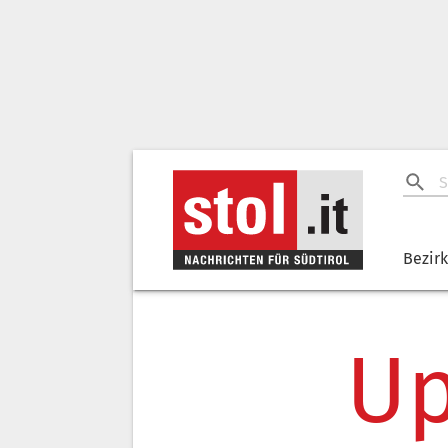
Bezir
Up