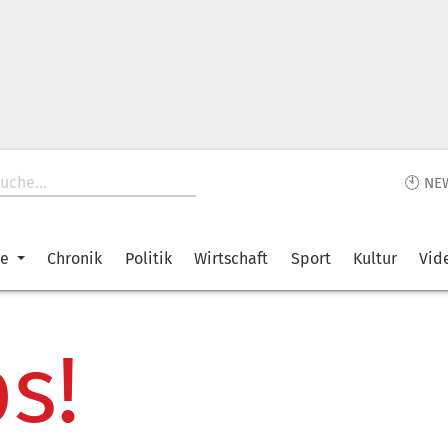
🕙 NE
ke
Chronik
Politik
Wirtschaft
Sport
Kultur
Vid
s!