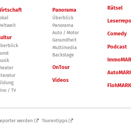
Rätsel
irtschaft
Panorama
okal
Überblick
Leserrepo
eltweit
Panorama
Auto / Motor
Comedy
ultur
Gesundheit
berblick
Podcast
Multimedia
unst
Backstage
ImmoMAR
usik
OnTour
heater
AutoMAR
iteratur
Videos
ildung
FlohMAR
ino / TV
reporter werden
Tourentipps