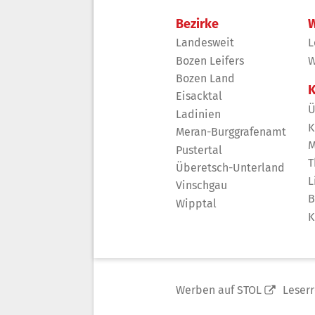
Bezirke
W
Landesweit
L
Bozen Leifers
W
Bozen Land
K
Eisacktal
Ü
Ladinien
K
Meran-Burggrafenamt
M
Pustertal
T
Überetsch-Unterland
L
Vinschgau
B
Wipptal
K
Werben auf STOL
Leser