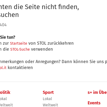
ten die Seite nicht finden,
 suchen
 404
Sie tun?
n zur
von STOL zurückkehren
Startseite
n die
verwenden
STOL-Suche
nmerkungen oder Anregungen? Dann können Sie uns p
kontaktieren
l.it
olitik
Sport
s+ im Übe
okal
Lokal
Events
eltweit
Weltweit