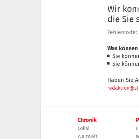
Wir konn
die Sie
Fehlercode:
Was können 
Sie könne
Sie könne
Haben Sie A
redaktion@sto
Chronik
P
Lokal
L
Weltweit
W