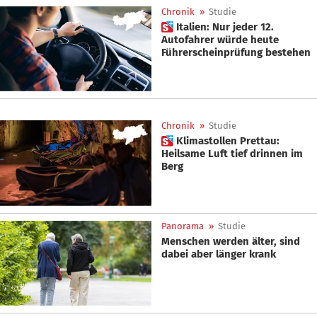
Chronik
»
Studie
 Italien: Nur jeder 12.
Autofahrer würde heute
Führerscheinprüfung bestehen
Chronik
»
Studie
 Klimastollen Prettau:
Heilsame Luft tief drinnen im
Berg
Panorama
»
Studie
Menschen werden älter, sind
dabei aber länger krank