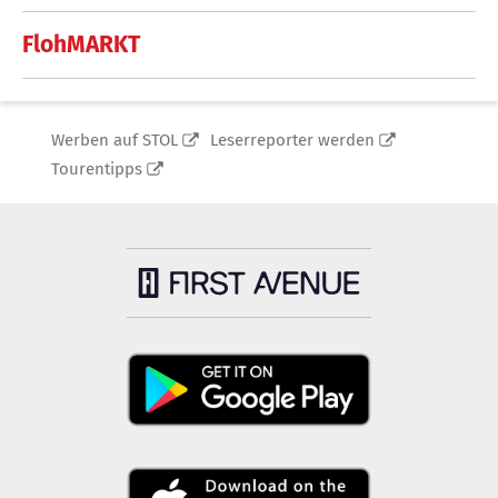
FlohMARKT
Werben auf STOL
Leserreporter werden
Tourentipps