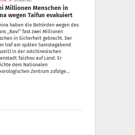
nik
»
Unwetter
i Millionen Menschen in
na wegen Taifun evakuiert
China haben die Behörden wegen des
uns „Bavi“ fast zwei Millionen
chen in Sicherheit gebracht. Der
rm traf am späten Samstagabend
szeit) in der ostchinesischen
enstadt Taizhou auf Land. Er
eichte dem Nationalen
eorologischen Zentrum zufolge
geschwindigkeiten von bis zu 144
metern pro Stunde. Der Sturm
ächt sich zwar auf seinem Weg über
ere Gewässer ab, die Behörde warnte
ch vor extremen Regenfällen.