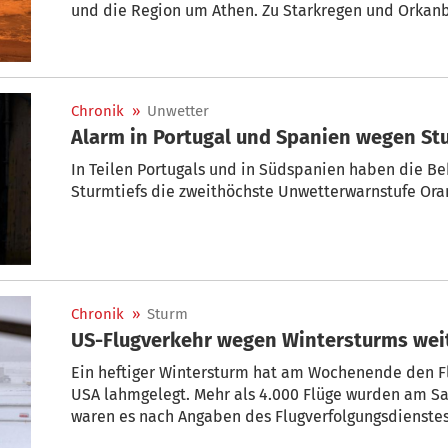
und die Region um Athen. Zu Starkregen und Orkan
Belastung der Luft mit Saharastaub, wie der griec
berichtete.
Chronik
»
Unwetter
Alarm in Portugal und Spanien wegen St
In Teilen Portugals und in Südspanien haben die B
Sturmtiefs die zweithöchste Unwetterwarnstufe Ora
Chronik
»
Sturm
US-Flugverkehr wegen Wintersturms wei
Ein heftiger Wintersturm hat am Wochenende den Fl
USA lahmgelegt. Mehr als 4.000 Flüge wurden am Sa
waren es nach Angaben des Flugverfolgungsdienstes
9.400 Verbindungen. Große Fluggesellschaften warnt