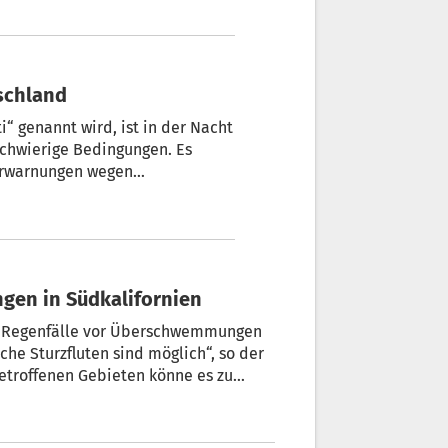
 Montag rund 1.000 Flüge, und
Verbindungen ab.
urm Elli in Deutschland
ti“ genannt wird, ist in der Nacht
 schwierige Bedingungen. Es
erwarnungen wegen
eefällen in der Mitte und im
rn. In Frankreich kam es zu
appnet sich für viel Schnee.
en in Südkalifornien
er Regenfälle vor Überschwemmungen
he Sturzfluten sind möglich“, so der
etroffenen Gebieten könne es zu
lifornien von sturmartigen
ieb von mindestens drei Toten. Ein
um erschlagen worden.