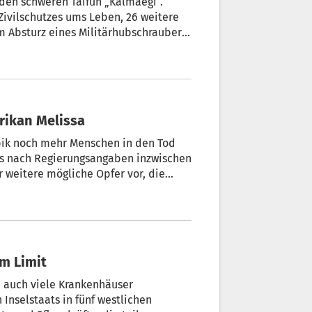
 den schweren Taifun „Kalmaegi“.
vilschutzes ums Leben, 26 weitere
m Absturz eines Militärhubschraubers,
sind ertrunken oder wurden von
. Mehr als 430.000 Menschen
Immer mehr Tote in der Karibik nach Hurrikan Melissa
ibik noch mehr Menschen in den Tod
t es nach Regierungsangaben inzwischen
r weitere mögliche Opfer vor, die
belsturm, der vergangene Woche in
ens 59 Menschen das Leben gekostet.
n Jamaika nach Hurrikan Melissa am Limit
a auch viele Krankenhäuser
 Inselstaats in fünf westlichen