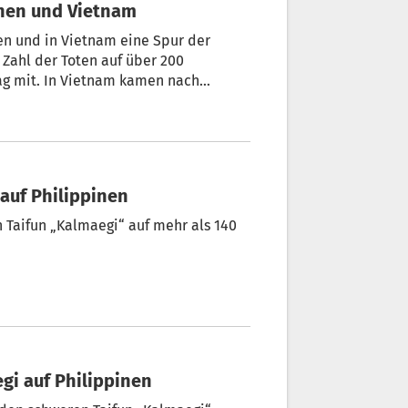
ppinen und Vietnam
nen und in Vietnam eine Spur der
 Zahl der Toten auf über 200
ag mit. In Vietnam kamen nach
ms Leben, drei weitere werden noch
eits der nächste Taifun unterwegs
Mehr als 140 Tote durch Taifun Kalmaegi auf Philippinen
n Taifun „Kalmaegi“ auf mehr als 140
Tote und Zerstörung durch Taifun Kalmaegi auf Philippinen