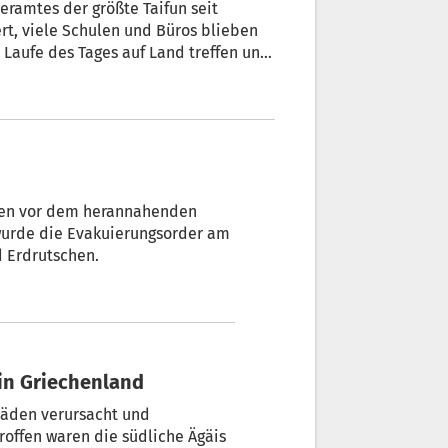
eramtes der größte Taifun seit
t, viele Schulen und Büros blieben
 Laufe des Tages auf Land treffen und
aiwan rasen lassen, erklärte das
chen vor dem herannahenden
 wurde die Evakuierungsorder am
 Erdrutschen.
in Griechenland
häden verursacht und
offen waren die südliche Ägäis