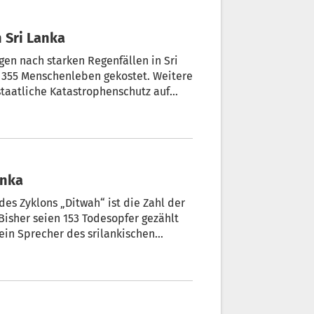
ls 350 Tote durch Zyklon Ditwah in Sri Lanka
n nach starken Regenfällen in Sri
 355 Menschenleben gekostet. Weitere
staatliche Katastrophenschutz auf
m Sonntag hatten die Behörden rund
anka
s Zyklons „Ditwah“ ist die Zahl der
 Bisher seien 153 Todesopfer gezählt
ein Sprecher des srilankischen
nd rief den Katastrophenfall aus.
 eines Busses retten, darunter einen