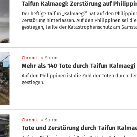
Taifun Kalmaegi: Zerstörung auf Phili
Der heftige Taifun „Kalmaegi“ hat auf den Philippi
Zerstörung hinterlassen. Auf den Philippinen sei die
gestiegen, teilte der Katastrophenschutz am Samst
Angaben der Regierung mindestens fünf Menschen u
vermisst. Mit dem Sturm „Fung-Wong“ ist zudem ber
und bedroht bereits betroffenen Gebiete.
Chronik
»
Sturm
Auf den Philippinen ist die Zahl der Toten durch de
gestiegen.
Chronik
»
Sturm