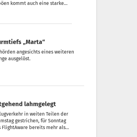
böen kommt auch eine starke
hische Rundfunk am Donnerstag
urmtiefs „Marta“
ehörden angesichts eines weiteren
nge ausgelöst.
tgehend lahmgelegt
ugverkehr in weiten Teilen der
mstag gestrichen, für Sonntag
 FlightAware bereits mehr als
en die Passagiere vor