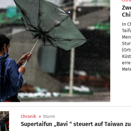
Chro
Zwe
Chi
In 
Taif
Mens
Stu
(Ort
Küst
err
Met
Wind
Kilo
schw
kühl
jedo
Chronik
»
Sturm
Supertaifun „Bavi “ steuert auf Taiwan zu