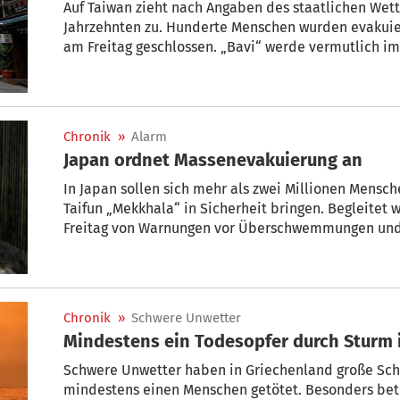
Auf Taiwan zieht nach Angaben des staatlichen Wett
Jahrzehnten zu. Hunderte Menschen wurden evakuier
am Freitag geschlossen. „Bavi“ werde vermutlich im
Windböen von fast 200 Kilometern pro Stunde über T
Wetteramt.
Chronik
»
Alarm
Japan ordnet Massenevakuierung an
In Japan sollen sich mehr als zwei Millionen Mens
Taifun „Mekkhala“ in Sicherheit bringen. Begleitet
Freitag von Warnungen vor Überschwemmungen und
Chronik
»
Schwere Unwetter
Mindestens ein Todesopfer durch Sturm 
Schwere Unwetter haben in Griechenland große Sc
mindestens einen Menschen getötet. Besonders betr