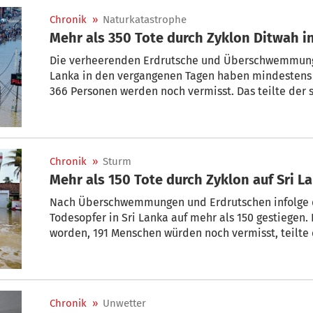
Chronik
»
Naturkatastrophe
Mehr a
Die verheerenden Erdrutsche und Überschwemmunge
Lanka in den vergangenen Tagen haben mindestens
366 Personen werden noch vermisst. Das teilte der 
Basis aktualisierter Zahlen mit. Einen Tag zuvor a
190 Todesopfer bestätigt.
Chronik
»
Sturm
Mehr als 150 Tote durch Zyklon auf Sri L
Nach Überschwemmungen und Erdrutschen infolge de
Todesopfer in Sri Lanka auf mehr als 150 gestiegen.
worden, 191 Menschen würden noch vermisst, teilte 
Katastrophenschutzzentrums am Samstag mit. Das La
Soldaten konnten am Samstag aber auch 69 Insassen
deutschen Touristen.
Chronik
»
Unwetter