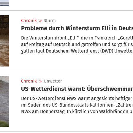
plötzlichen Flugplanänderungen. JetBlue strich bis
auch United Airlines sagte vorsorglich zahlreiche 
Chronik
»
Sturm
Probleme durch Winterst
Die Wintersturmfront „Elli“, die in Frankreich „Goret
auf Freitag auf Deutschland getroffen und sorgt für
galten laut Deutschem Wetterdienst (DWD) Unwett
Schneeverwehungen in Norddeutschland, wegen Schn
Südosten des Landes sowie wegen Glatteises in Baye
großflächigen Stromausfällen, und Großbritannien w
Chronik
»
Unwetter
US-Wetterdienst warnt: Überschwemmung
Der US-Wetterdienst NWS warnt angesichts heftig
im Süden des US-Bundesstaats Kalifornien. „Zahlreic
NWS am Donnerstag. In kürzlich von Waldbränden b
Schuttströmen kommen. Bereits am Mittwoch war Ka
Regenfällen betroffen. Die „Los Angeles Times“ schr
Mann sei in San Diego von einem umstürzenden Ba