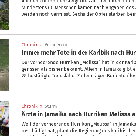
Auf den Philippinen steigt die Zahl der Toten durch
Mindestens 66 Menschen kamen nach Angaben des Zi
werden noch vermisst. Sechs der Opfer starben bei
der die Sturmschäden prüfen sollte. Viele andere 
herabstürzenden Bäumen oder Trümmern erschlagen
mussten ihre Häuser verlassen.
Chronik
»
Verheerend
Der verheerende Hurrikan „Melissa“ hat in der Kar
gerissen als bisher bekannt. Allein in Jamaika gib
28 bestätigte Todesfälle. Zudem lägen Berichte übe
noch überprüft werden müssten. Damit hat der Wir
mehreren Inselstaaten der Karibik wütete, mindest
Chronik
»
Sturm
Ärzte i
Weil der verheerende Hurrikan „Melissa“ in Jamaik
beschädigt hat, plant die Regierung des karibischen