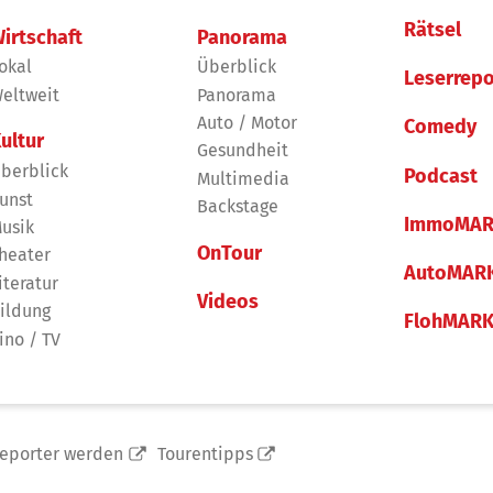
Rätsel
irtschaft
Panorama
okal
Überblick
Leserrepo
eltweit
Panorama
Auto / Motor
Comedy
ultur
Gesundheit
berblick
Podcast
Multimedia
unst
Backstage
ImmoMAR
usik
OnTour
heater
AutoMAR
iteratur
Videos
ildung
FlohMAR
ino / TV
reporter werden
Tourentipps