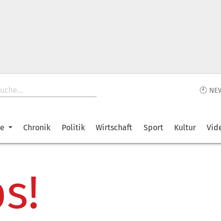
🕙 NE
ke
Chronik
Politik
Wirtschaft
Sport
Kultur
Vid
s!