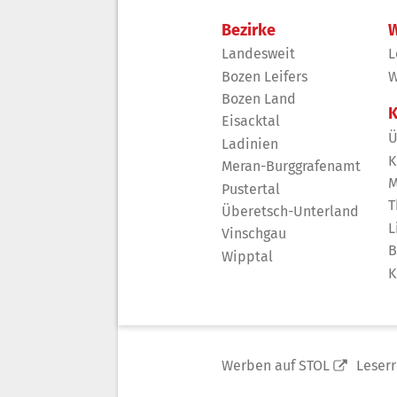
Bezirke
W
Landesweit
L
Bozen Leifers
W
Bozen Land
K
Eisacktal
Ü
Ladinien
K
Meran-Burggrafenamt
M
Pustertal
T
Überetsch-Unterland
L
Vinschgau
B
Wipptal
K
Werben auf STOL
Leser