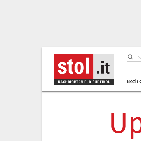
Bezir
Up