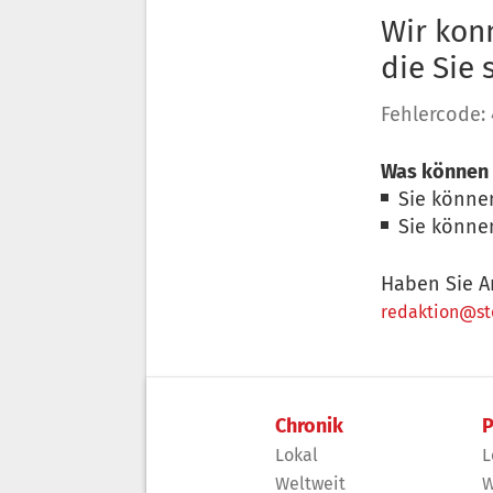
Wir konn
die Sie
Fehlercode:
Was können 
Sie könne
Sie könne
Haben Sie A
redaktion@sto
Chronik
P
Lokal
L
Weltweit
W