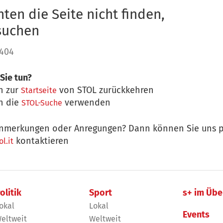
ten die Seite nicht finden,
 suchen
 404
Sie tun?
n zur
von STOL zurückkehren
Startseite
n die
verwenden
STOL-Suche
nmerkungen oder Anregungen? Dann können Sie uns p
kontaktieren
l.it
olitik
Sport
s+ im Übe
okal
Lokal
Events
eltweit
Weltweit