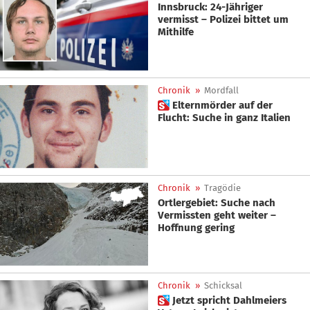
Innsbruck: 24-Jähriger
vermisst – Polizei bittet um
Mithilfe
Chronik
»
Mordfall
 Elternmörder auf der
Flucht: Suche in ganz Italien
Chronik
»
Tragödie
Ortlergebiet: Suche nach
Vermissten geht weiter –
Hoffnung gering
Chronik
»
Schicksal
 Jetzt spricht Dahlmeiers