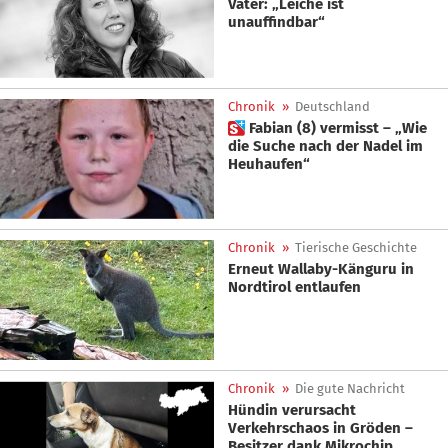
Vater: „Leiche ist
unauffindbar“
Chronik
»
Deutschland
 Fabian (8) vermisst – „Wie
die Suche nach der Nadel im
Heuhaufen“
Chronik
»
Tierische Geschichte
Erneut Wallaby-Känguru in
Nordtirol entlaufen
Chronik
»
Die gute Nachricht
Hündin verursacht
Verkehrschaos in Gröden –
Besitzer dank Mikrochip