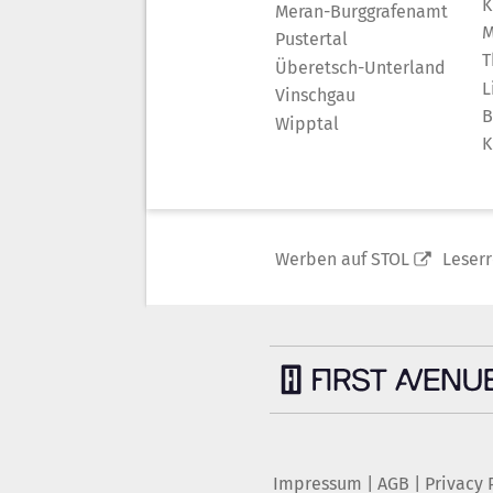
K
Meran-Burggrafenamt
M
Pustertal
T
Überetsch-Unterland
L
Vinschgau
B
Wipptal
K
Werben auf STOL
Leser
Impressum
|
AGB
|
Privacy 