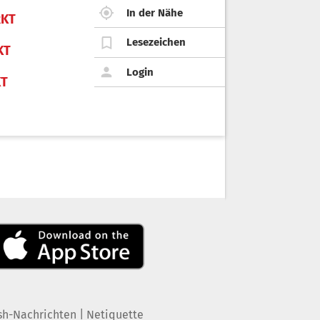
In der Nähe
KT
Lesezeichen
KT
Login
KT
|
sh-Nachrichten
Netiquette