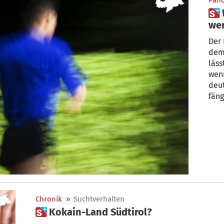
Pan
 Wie kann Sport zur Sucht
we
Der 
dem 
läss
wenn
deut
fäng
Chronik
»
Suchtverhalten
 Kokain-Land Südtirol?