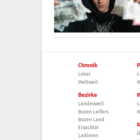
Chronik
P
Lokal
L
Weltweit
W
Bezirke
W
Landesweit
L
Bozen Leifers
W
Bozen Land
K
Eisacktal
Ü
Ladinien