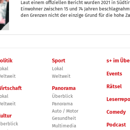
Laut einem offiziellen Bericht wurden 2021 in Südtirol 29,1 Kilogramm Kokain je 100.000
Einwohner zwischen 15 und 74 Jahren beschlagnahmt
den Grenzen nicht der einzige Grund für die hohe Za
Primaria des Dienstes für Abhängigkeitserkrankunge
wegen einer Kokain-Überdosis.“
olitik
Sport
s+ im Übe
okal
Lokal
Events
eltweit
Weltweit
Rätsel
irtschaft
Panorama
okal
Überblick
Leserrepo
eltweit
Panorama
Auto / Motor
Comedy
ultur
Gesundheit
berblick
Podcast
Multimedia