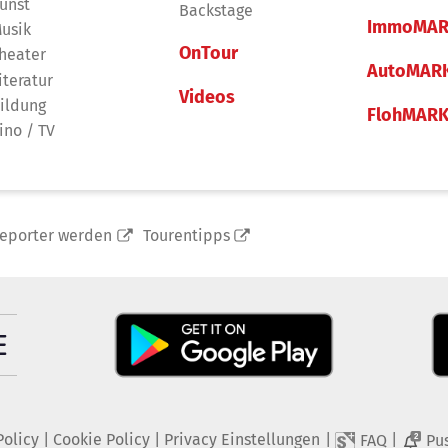
unst
Backstage
ImmoMAR
usik
OnTour
heater
AutoMAR
iteratur
Videos
ildung
FlohMAR
ino / TV
reporter werden
Tourentipps
Policy
|
Cookie Policy
|
Privacy Einstellungen
|
|
FAQ
Pu
2