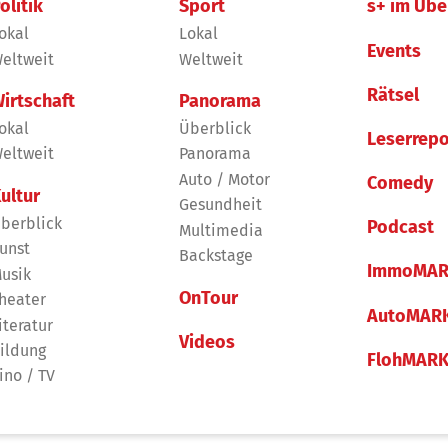
olitik
Sport
s+ im Übe
okal
Lokal
Events
eltweit
Weltweit
Rätsel
irtschaft
Panorama
okal
Überblick
Leserrepo
eltweit
Panorama
Auto / Motor
Comedy
ultur
Gesundheit
berblick
Podcast
Multimedia
unst
Backstage
ImmoMAR
usik
OnTour
heater
AutoMAR
iteratur
Videos
ildung
FlohMAR
ino / TV