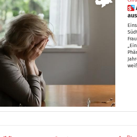
Chro
 Allein, abseits,
au
Ein
Eins
Südt
Frau
„Ein
Phä
Jahr
weiß