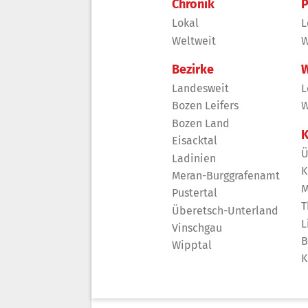
Chronik
P
Lokal
L
Weltweit
W
Bezirke
W
Landesweit
L
Bozen Leifers
W
Bozen Land
K
Eisacktal
Ü
Ladinien
K
Meran-Burggrafenamt
M
Pustertal
T
Überetsch-Unterland
L
Vinschgau
B
Wipptal
K