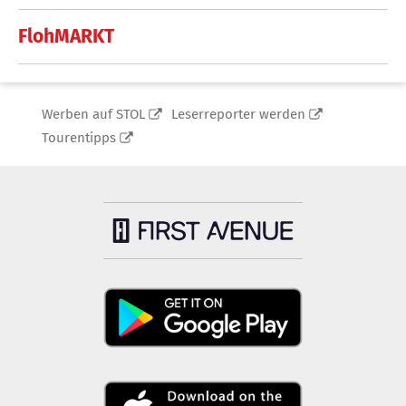
FlohMARKT
Werben auf STOL
Leserreporter werden
Tourentipps