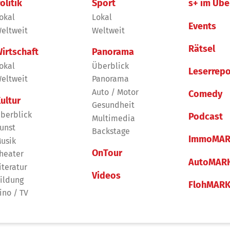
olitik
Sport
s+ im Übe
okal
Lokal
Events
eltweit
Weltweit
Rätsel
irtschaft
Panorama
okal
Überblick
Leserrepo
eltweit
Panorama
Auto / Motor
Comedy
ultur
Gesundheit
berblick
Podcast
Multimedia
unst
Backstage
ImmoMAR
usik
OnTour
heater
AutoMAR
iteratur
Videos
ildung
FlohMAR
ino / TV