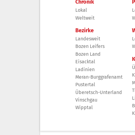
Chronik
P
Lokal
L
Weltweit
W
Bezirke
W
Landesweit
L
Bozen Leifers
W
Bozen Land
K
Eisacktal
Ü
Ladinien
K
Meran-Burggrafenamt
M
Pustertal
T
Überetsch-Unterland
L
Vinschgau
B
Wipptal
K