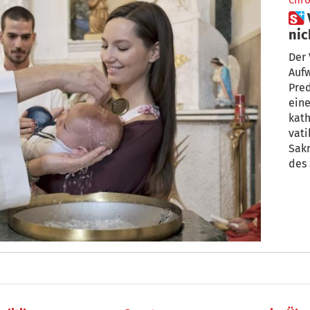
Chro
 Verbot aus Rom: Laien dürfen
nic
Der 
Aufw
Pred
eine
katholisch
vati
Sak
des
Abs