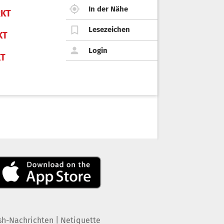
In der Nähe
KT
Lesezeichen
KT
Login
KT
|
sh-Nachrichten
Netiquette