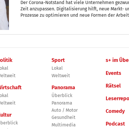
Der Corona-Notstand hat viele Unternehmen gezwung
Zeit anzupassen. Digitalisierung hilft, neue Markt- 
Prozesse zu optimieren und neue Formen der Arbeit
Handelskammer Bozen hat daher die Digitalisierung
aufgenommen, um den Unternehmen zu helfen, die
Herausforderungen optimal zu meistern.
olitik
Sport
s+ im Übe
okal
Lokal
Events
eltweit
Weltweit
Rätsel
irtschaft
Panorama
okal
Überblick
Leserrepo
eltweit
Panorama
Auto / Motor
Comedy
ultur
Gesundheit
berblick
Podcast
Multimedia