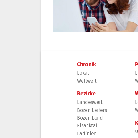
Chronik
P
Lokal
L
Weltweit
W
Bezirke
W
Landesweit
L
Bozen Leifers
W
Bozen Land
K
Eisacktal
Ü
Ladinien