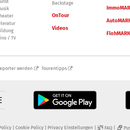
unst
Backstage
ImmoMAR
usik
OnTour
heater
AutoMAR
iteratur
Videos
ildung
FlohMAR
ino / TV
reporter werden
Tourentipps
Policy
|
Cookie Policy
|
Privacy Einstellungen
|
|
FAQ
Pu
2