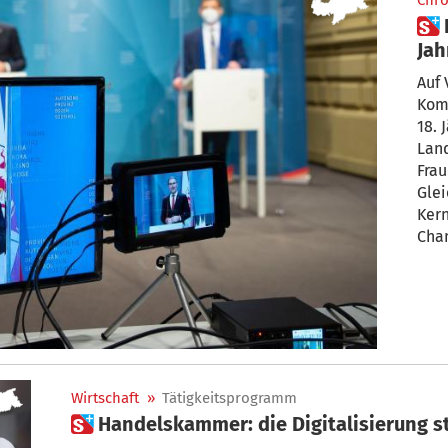
Chro
 Landesregierung genehmigt
Ja
Auf
Kom
18. 
Land
Frau
Glei
Kern
Chan
Wirtschaft
»
Tätigkeitsprogramm
 Handelskammer: die Digitalisierung 