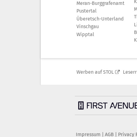
K
Meran-Burggrafenamt
M
Pustertal
T
Überetsch-Unterland
L
Vinschgau
B
Wipptal
K
Werben auf STOL
Leser
Impressum
|
AGB
|
Privacy 