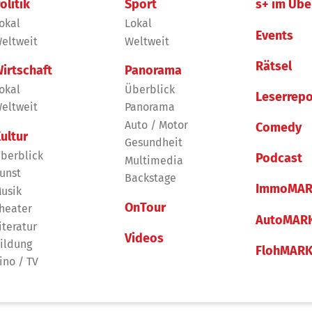
olitik
Sport
s+ im Übe
okal
Lokal
Events
eltweit
Weltweit
Rätsel
irtschaft
Panorama
okal
Überblick
Leserrepo
eltweit
Panorama
Auto / Motor
Comedy
ultur
Gesundheit
berblick
Podcast
Multimedia
unst
Backstage
ImmoMAR
usik
OnTour
heater
AutoMAR
iteratur
Videos
ildung
FlohMAR
ino / TV