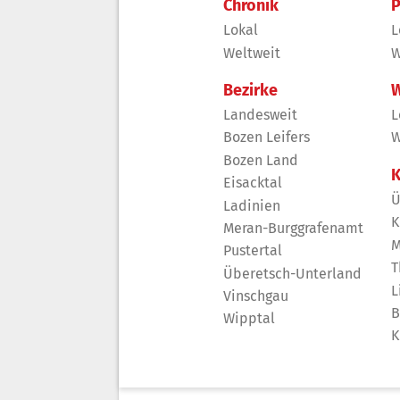
Chronik
P
Lokal
L
Weltweit
W
Bezirke
W
Landesweit
L
Bozen Leifers
W
Bozen Land
K
Eisacktal
Ü
Ladinien
K
Meran-Burggrafenamt
M
Pustertal
T
Überetsch-Unterland
L
Vinschgau
B
Wipptal
K