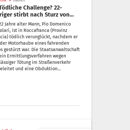
nik
»
Italien
riger stirbt nach Sturz von
rendem Auto in Brescia
22 Jahre alter Mann, Pio Domenico
olari, ist in Roccafranca (Provinz
cia) tödlich verunglückt, nachdem er
 der Motorhaube eines fahrenden
s gestürzt war. Die Staatsanwaltschaft
ein Ermittlungsverfahren wegen
lässiger Tötung im Straßenverkehr
eleitet und eine Obduktion
eordnet.