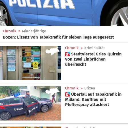
Chronik
»
Minderjährige
Bozen: Lizenz von Tabaktrafik für sieben Tage ausgesetzt
Chronik
»
Kriminalität
 Stadtviertel Gries-Quirein
von zwei Einbrüchen
überrascht
Chronik
»
Brixen
 Überfall auf Tabaktrafik in
Milland: Kauffrau mit
Pfefferspray attackiert