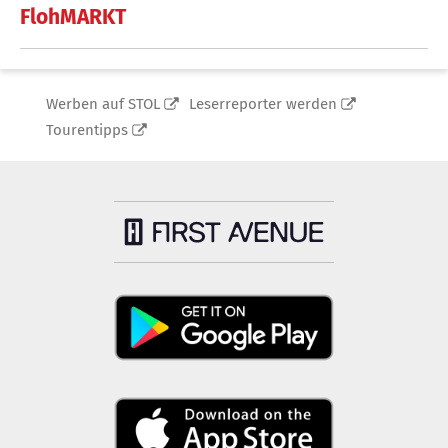
FlohMARKT
Werben auf STOL
Leserreporter werden
Tourentipps