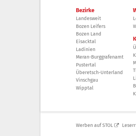
Bezirke
W
Landesweit
L
Bozen Leifers
W
Bozen Land
K
Eisacktal
Ü
Ladinien
K
Meran-Burggrafenamt
M
Pustertal
T
Überetsch-Unterland
L
Vinschgau
B
Wipptal
K
Werben auf STOL
Leser