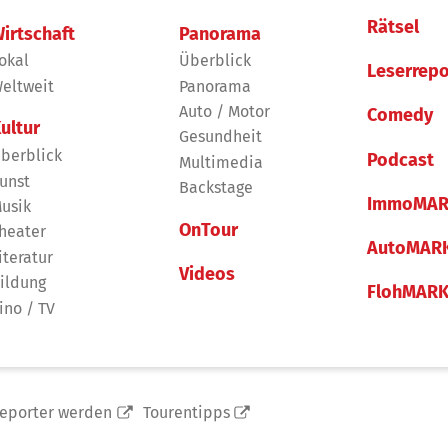
Rätsel
irtschaft
Panorama
okal
Überblick
Leserrepo
eltweit
Panorama
Auto / Motor
Comedy
ultur
Gesundheit
berblick
Podcast
Multimedia
unst
Backstage
ImmoMAR
usik
OnTour
heater
AutoMAR
iteratur
Videos
ildung
FlohMAR
ino / TV
reporter werden
Tourentipps