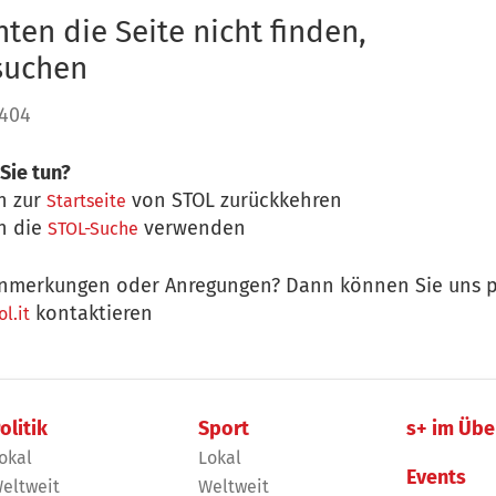
ten die Seite nicht finden,
 suchen
 404
Sie tun?
n zur
von STOL zurückkehren
Startseite
n die
verwenden
STOL-Suche
nmerkungen oder Anregungen? Dann können Sie uns p
kontaktieren
l.it
olitik
Sport
s+ im Übe
okal
Lokal
Events
eltweit
Weltweit