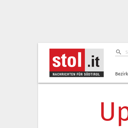
Bezir
Up