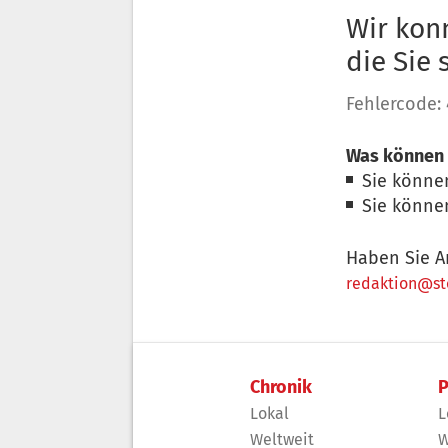
Wir konn
die Sie
Fehlercode:
Was können 
Sie könne
Sie könne
Haben Sie A
redaktion@sto
Chronik
P
Lokal
L
Weltweit
W