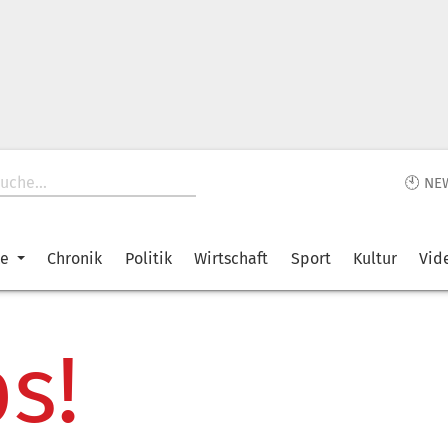
🕙 NE
ke
Chronik
Politik
Wirtschaft
Sport
Kultur
Vid
s!