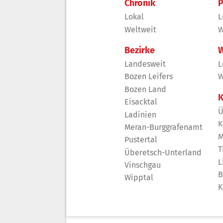
Chronik
P
Lokal
L
Weltweit
W
Bezirke
W
Landesweit
L
Bozen Leifers
W
Bozen Land
K
Eisacktal
Ü
Ladinien
K
Meran-Burggrafenamt
M
Pustertal
T
Überetsch-Unterland
L
Vinschgau
B
Wipptal
K