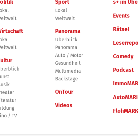
olitik
Sport
s+ im Übe
okal
Lokal
Events
eltweit
Weltweit
Rätsel
irtschaft
Panorama
okal
Überblick
Leserrepo
eltweit
Panorama
Auto / Motor
Comedy
ultur
Gesundheit
berblick
Podcast
Multimedia
unst
Backstage
ImmoMAR
usik
OnTour
heater
AutoMAR
iteratur
Videos
ildung
FlohMAR
ino / TV