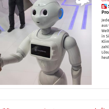
Chro
 Südtiroler Forscher über
Pro
ihr
Jeden T
aus verschiedensten Bereichen daran, die
Welt
in S
Klim
zahl
Lös
heut
Südt
blic
stel