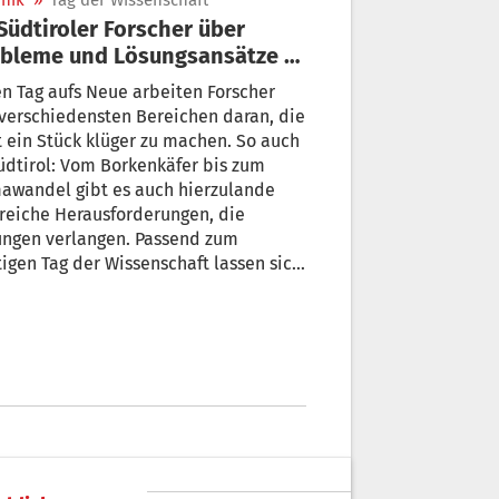
nik
»
Tag der Wissenschaft
bleme und Lösungsansätze in
em Bereich
ag aufs Neue arbeiten Forscher
 ein Stück klüger zu machen. So auch
üdtirol: Vom Borkenkäfer bis zum
awandel gibt es auch hierzulande
reiche Herausforderungen, die
ungen verlangen. Passend zum
igen Tag der Wissenschaft lassen sich
iroler Forscher über die Schulter
ken und erklären, wie sie sich diesen
len.