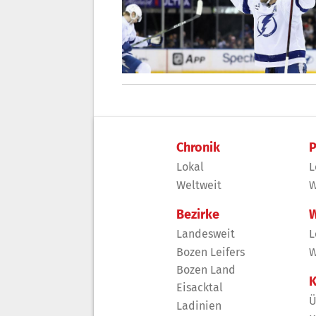
Chronik
P
Lokal
L
Weltweit
W
Bezirke
W
Landesweit
L
Bozen Leifers
W
Bozen Land
K
Eisacktal
Ü
Ladinien