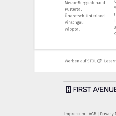
K
Meran-Burggrafenamt
M
Pustertal
T
Überetsch-Unterland
L
Vinschgau
B
Wipptal
K
Werben auf STOL
Leser
Impressum
|
AGB
|
Privacy 