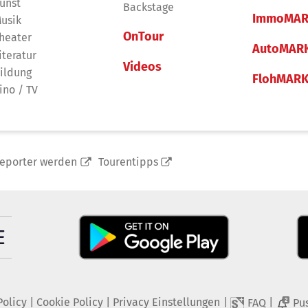
unst
Backstage
ImmoMAR
usik
OnTour
heater
AutoMAR
iteratur
Videos
ildung
FlohMAR
ino / TV
reporter werden
Tourentipps
Policy
|
Cookie Policy
|
Privacy Einstellungen
|
|
FAQ
Pu
2