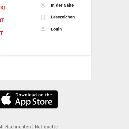
In der Nähe
KT
Lesezeichen
KT
Login
KT
|
sh-Nachrichten
Netiquette