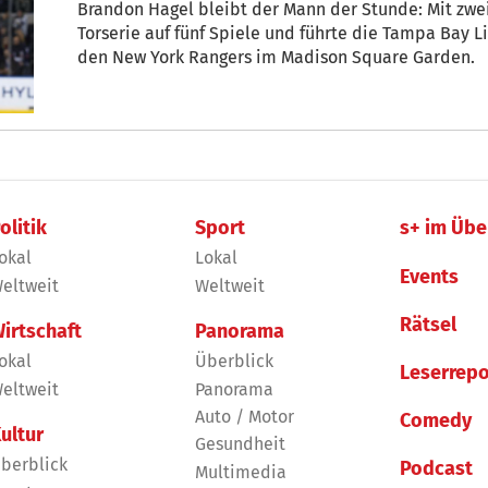
Brandon Hagel bleibt der Mann der Stunde: Mit zwei 
Torserie auf fünf Spiele und führte die Tampa Bay L
den New York Rangers im Madison Square Garden.
olitik
Sport
s+ im Übe
okal
Lokal
Events
eltweit
Weltweit
Rätsel
irtschaft
Panorama
okal
Überblick
Leserrepo
eltweit
Panorama
Auto / Motor
Comedy
ultur
Gesundheit
berblick
Podcast
Multimedia