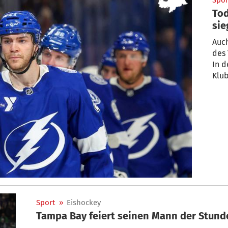
Spor
Tod
sie
Auc
des 
In d
Klub
Sport
»
Eishockey
Tampa Bay feiert seinen Mann der Stund