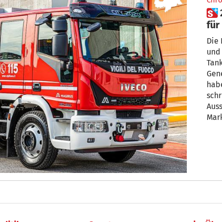
Chro
 2 neue Tanklöschfahrzeuge
für
Gra
Die 
und
Tank
Gen
habe
schr
Aussendung. 
Mark