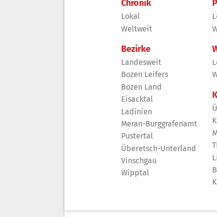
Chronik
P
Lokal
L
Weltweit
W
Bezirke
W
Landesweit
L
Bozen Leifers
W
Bozen Land
K
Eisacktal
Ü
Ladinien
K
Meran-Burggrafenamt
M
Pustertal
T
Überetsch-Unterland
L
Vinschgau
B
Wipptal
K