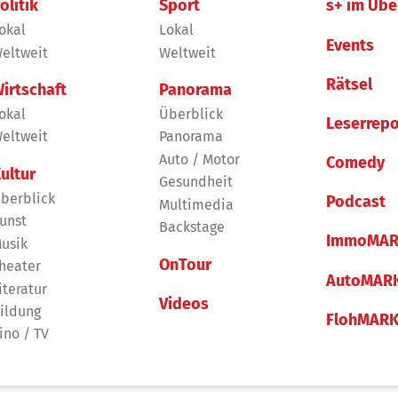
olitik
Sport
s+ im Übe
okal
Lokal
Events
eltweit
Weltweit
Rätsel
irtschaft
Panorama
okal
Überblick
Leserrepo
eltweit
Panorama
Auto / Motor
Comedy
ultur
Gesundheit
berblick
Podcast
Multimedia
unst
Backstage
ImmoMAR
usik
OnTour
heater
AutoMAR
iteratur
Videos
ildung
FlohMAR
ino / TV