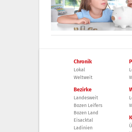
Chronik
P
Lokal
L
Weltweit
W
Bezirke
W
Landesweit
L
Bozen Leifers
W
Bozen Land
K
Eisacktal
Ü
Ladinien