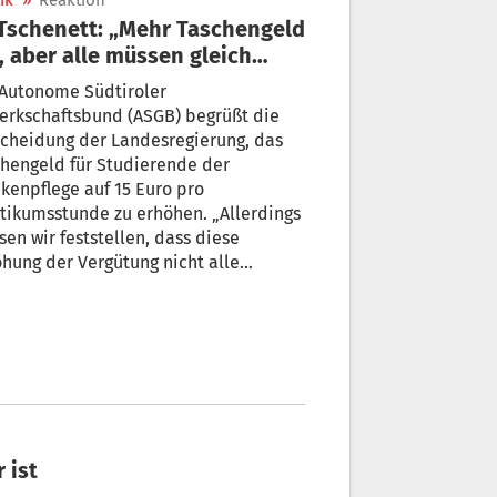
ik
»
Reaktion
, aber alle müssen gleich
handelt werden“
 Autonome Südtiroler
erkschaftsbund (ASGB) begrüßt die
cheidung der Landesregierung, das
hengeld für Studierende der
flege auf 15 Euro pro
tikumsstunde zu erhöhen. „Allerdings
en wir feststellen, dass diese
hung der Vergütung nicht alle
ierenden betrifft. Wir haben
lreiche Nachrichten von Studierenden
rer Fachrichtungen an der Claudiana
lten, die sich zu Recht diskriminiert
en“, so der ASGB-Vorsitzende Tony
enett.
 ist