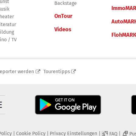
unst
Backstage
ImmoMAR
usik
OnTour
heater
AutoMAR
iteratur
Videos
ildung
FlohMAR
ino / TV
reporter werden
Tourentipps
Policy
|
Cookie Policy
|
Privacy Einstellungen
|
|
FAQ
Pu
2