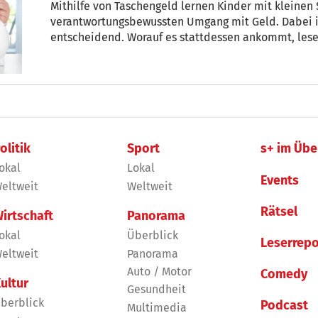
Mithilfe von Taschengeld lernen Kinder mit klein
verantwortungsbewussten Umgang mit Geld. Dabei is
entscheidend. Worauf es stattdessen ankommt, lesen 
olitik
Sport
s+ im Übe
okal
Lokal
Events
eltweit
Weltweit
Rätsel
irtschaft
Panorama
okal
Überblick
Leserrepo
eltweit
Panorama
Auto / Motor
Comedy
ultur
Gesundheit
berblick
Podcast
Multimedia