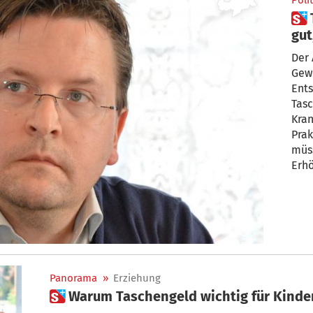
Polit
 Tschenett: „Mehr Taschengeld
gut
be
Der
Gew
Ents
Tasc
Krankenp
Prak
müss
Erhö
Stud
zah
ande
erha
fühl
Tsch
Panorama
»
Erziehung
 Warum Taschengeld wichtig für Kinder