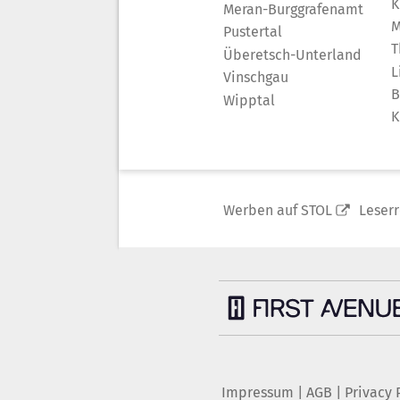
K
Meran-Burggrafenamt
M
Pustertal
T
Überetsch-Unterland
L
Vinschgau
B
Wipptal
K
Werben auf STOL
Leser
Impressum
|
AGB
|
Privacy 