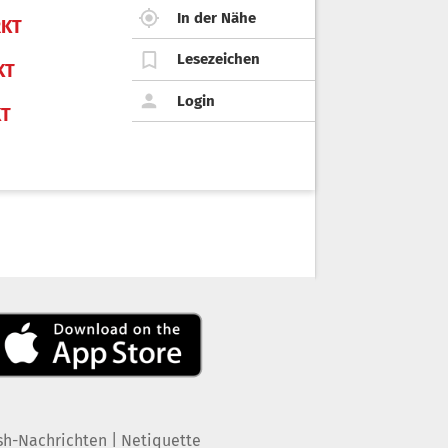
In der Nähe
KT
Lesezeichen
KT
Login
KT
|
sh-Nachrichten
Netiquette