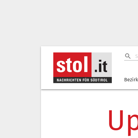
Bezir
Up