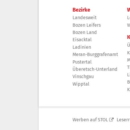
Bezirke
W
Landesweit
L
Bozen Leifers
W
Bozen Land
K
Eisacktal
Ü
Ladinien
K
Meran-Burggrafenamt
M
Pustertal
T
Überetsch-Unterland
L
Vinschgau
B
Wipptal
K
Werben auf STOL
Leser