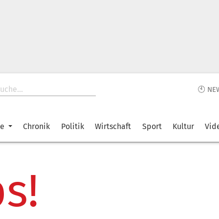
🕙 NE
ke
Chronik
Politik
Wirtschaft
Sport
Kultur
Vid
s!