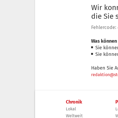
Wir konn
die Sie
Fehlercode:
Was können 
Sie könne
Sie könne
Haben Sie A
redaktion@sto
Chronik
P
Lokal
L
Weltweit
W