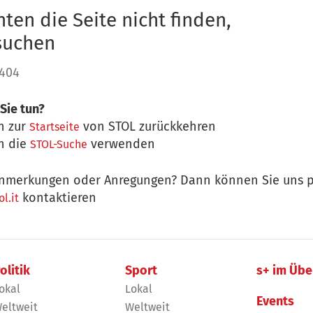
ten die Seite nicht finden,
 suchen
 404
Sie tun?
n zur
von STOL zurückkehren
Startseite
n die
verwenden
STOL-Suche
nmerkungen oder Anregungen? Dann können Sie uns p
kontaktieren
l.it
olitik
Sport
s+ im Übe
okal
Lokal
Events
eltweit
Weltweit