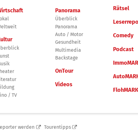
Rätsel
irtschaft
Panorama
okal
Überblick
Leserrepo
eltweit
Panorama
Auto / Motor
Comedy
ultur
Gesundheit
berblick
Podcast
Multimedia
unst
Backstage
ImmoMAR
usik
OnTour
heater
AutoMAR
iteratur
Videos
ildung
FlohMAR
ino / TV
reporter werden
Tourentipps