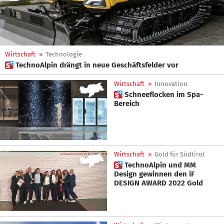
Wirtschaft
»
Technologie
 TechnoAlpin drängt in neue Geschäftsfelder vor
Wirtschaft
»
Innovation
 Schneeflocken im Spa-
Bereich
Wirtschaft
»
Gold für Südtirol
 TechnoAlpin und MM
Design gewinnen den iF
DESIGN AWARD 2022 Gold