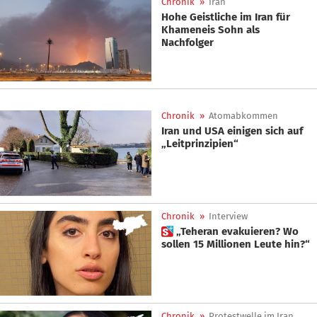
Chronik
»
Iran
Hohe Geistliche im Iran für
Khameneis Sohn als
Nachfolger
Chronik
»
Atomabkommen
Iran und USA einigen sich auf
„Leitprinzipien“
Chronik
»
Interview
 „Teheran evakuieren? Wo
sollen 15 Millionen Leute hin?“
Chronik
»
Protestwelle im Iran